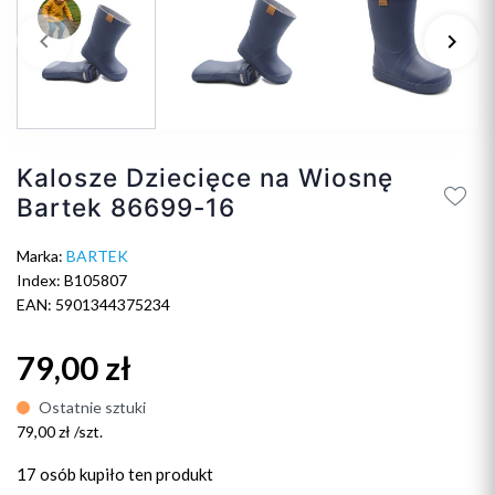
keyboard_arrow_left
keyboard_arrow_right
Poprzedni
Na
Kalosze Dziecięce na Wiosnę
Bartek 86699-16
Marka:
BARTEK
Index: B105807
EAN: 5901344375234
79,00 zł
Ostatnie sztuki
79,00 zł /szt.
17 osób
kupiło ten produkt