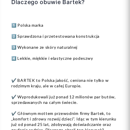
Dlaczego obuwie Bartek?
1️⃣ Polska marka
2️⃣ Sprawdzona i przetestowana konstrukcja
3️⃣ Wykonane ze skóry naturalnej
4️⃣ Lekkie, miękkie i elastyczne podeszwy
✔️ BARTEK to Polska jakość, ceniona nie tylko w
rodzimym kraju, ale w całej Europie.
✔️ Wyprodukowali już ponad 12 milionów par butów,
sprzedawanych na całym świecie.
✔️ Głównym mottem przewodnim firmy Bartek, to
„komfort i zdrowy rozwój dzieci”. Idąc w tym kierunku
już od ponad 25 lat, zdobywają doświadczanie oraz
zaufanie rodzica. Dlaczego obrali ten kierunek?