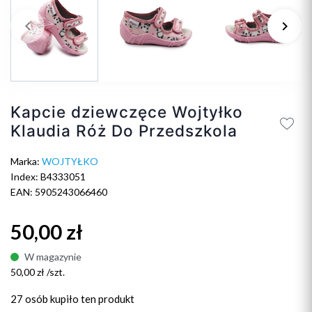
keyboard_arrow_left
keyboard_arrow_right
Poprzedni
Na
Kapcie dziewczęce Wojtyłko
Klaudia Róż Do Przedszkola
Marka:
WOJTYŁKO
Index: B4333051
EAN: 5905243066460
50,00 zł
W magazynie
50,00 zł /szt.
27 osób
kupiło ten produkt