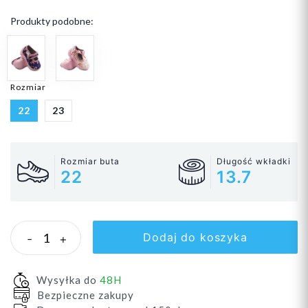
Produkty podobne:
Rozmiar
22
23
Rozmiar buta
Długość wkładki
22
13.7
Dodaj do koszyka
-
+
Wysyłka do
48H
Bezpieczne zakupy