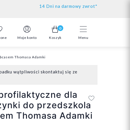
14 Dni na darmowy zwrot*
0
ione
Moje konto
Koszyk
Menu
z obcasem Thomasa Adamki
padku wątpliwości skontaktuj się ze
profilaktyczne dla
ynki do przedszkola
sem Thomasa Adamki