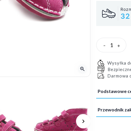
Rozm
32
-
+
Wysyłka 
zoom_in
Bezpieczn
Darmowa d
Podstawowe c
Przewodnik z
keyboard_arrow_right
Następny