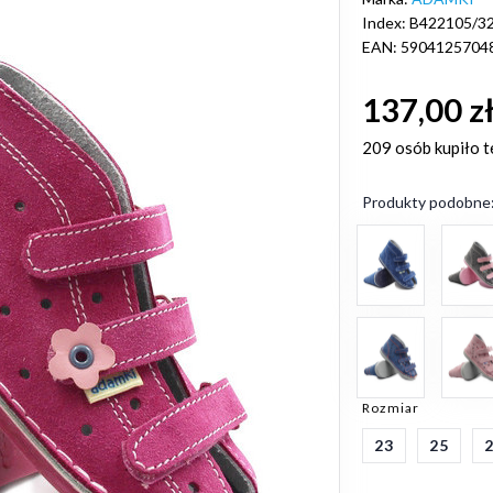
Index: B422105/3
EAN: 5904125704
137,00 z
209 osób
kupiło t
Produkty podobne
Rozmiar
23
25