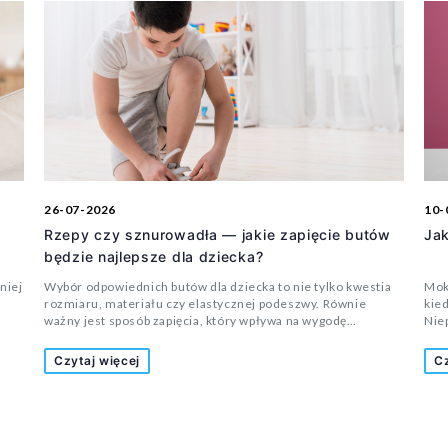
26-07-2026
10-
Rzepy czy sznurowadła — jakie zapięcie butów
Jak
będzie najlepsze dla dziecka?
niej
Wybór odpowiednich butów dla dziecka to nie tylko kwestia
Mokr
rozmiaru, materiału czy elastycznej podeszwy. Równie
kied
ważny jest sposób zapięcia, który wpływa na wygodę
Nie
noszenia, stabilność stopy oraz codzienne użytkowanie.
stra
nie
Wielu rodziców zastanawia się, czy lepszym rozwiązaniem
szt
Czytaj więcej
Cz
nim
będą buty zapinane na rzepy, czy może klasyczne
nie
sznurowadła. Odpowiedź zależy przede wszystkim od wieku
mat
dziecka, jego samodzielności oraz przeznaczenia obuwia.