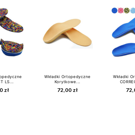
topedyczne
Wkładki Ortopedyczne
Wkładki O
 LS...
Korytkowe...
CORREC
0 zł
72,00 zł
72,