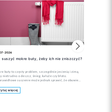
Następny
07-2026
06-07-2026
 suszyć mokre buty, żeby ich nie zniszczyć?
Ile par but
e buty to częsty problem, szczególnie jesienią i zimą,
Dziecięca garde
y nietrudno o deszcz, śnieg, kałuże czy błoto.
często zastanaw
prawidłowe suszenie może jednak sprawić, że obuwie
rzeczywiście p
ci swój kształt, zacznie się rozklejać albo stanie się
obuwie do przed
ywne i niewygodne. Jak bezpiecznie wysuszyć buty, aby
rodzinne wyjaz
ytaj więcej
Czytaj więce
 doprowadzić do uszkodzenia cholewki, podeszwy i
butów na cały s
eriałów znajdujących się wewnątrz?
każdego dzieck
przygotować si
niepotrzebnego