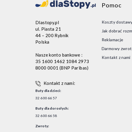
Pomoc
Koszty dostaw
Dlastopy.pl
ul. Piasta 21
Jak dobrać rozm
44 – 200 Rybnik
Reklamacje
Polska
Darmowy zwrot
Nasze konto bankowe :
Kontakt z nami
35 1600 1462 1084 2973
8000 0001 (BNP Paribas)
Kontakt z nami:
Buty dla dzieci:
32 600 66 57
Buty dla dorosłych:
32 600 66 58
Zwroty: