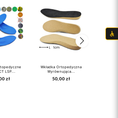
Następny
rtopedyczne
Wkładka Ortopedyczna
Wkładka 
T LSP...
Wyrównująca...
Wyrów
00 zł
50,00 zł
45