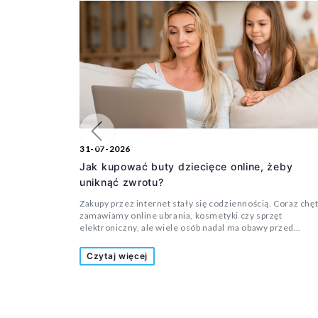
Poprzedni
31-07-2026
Jak kupować buty dziecięce online, żeby
uniknąć zwrotu?
Zakupy przez internet stały się codziennością. Coraz chęt
zamawiamy online ubrania, kosmetyki czy sprzęt
elektroniczny, ale wiele osób nadal ma obawy przed
kupowaniem butów dla dziecka bez wcześniejszego
przymierzenia. Czy rozmiar będzie odpowiedni? Czy but 
Czytaj więcej
okaże się za wąski? A może dziecko nie będzie chciało w 
chodzić? To pytania, które zadaje sobie wielu rodziców.