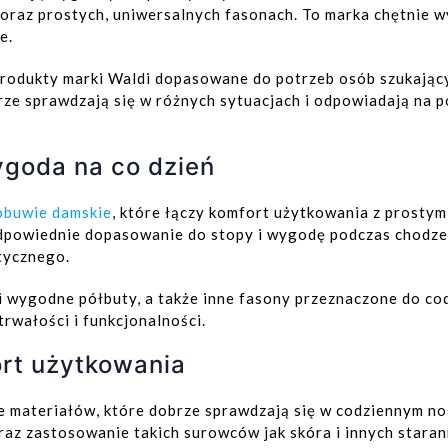
oraz prostych, uniwersalnych fasonach. To marka chętnie wy
e.
produkty marki Waldi dopasowane do potrzeb osób szukają
rze sprawdzają się w różnych sytuacjach i odpowiadają na
goda na co dzień
obuwie damskie
, które łączy komfort użytkowania z prosty
dpowiednie dopasowanie do stopy i wygodę podczas chodzeni
tycznego.
i wygodne półbuty, a także inne fasony przeznaczone do c
rwałości i funkcjonalności.
ort użytkowania
e materiałów, które dobrze sprawdzają się w codziennym n
az zastosowanie takich surowców jak skóra i innych stara