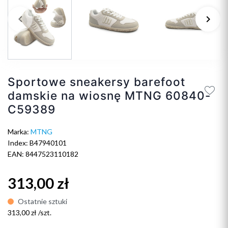
keyboard_arrow_left
keyboard_arrow_right
Poprzedni
Na
Sportowe sneakersy barefoot
damskie na wiosnę MTNG 60840-
C59389
Marka:
MTNG
Index: B47940101
EAN: 8447523110182
313,00 zł
Ostatnie sztuki
313,00 zł /szt.