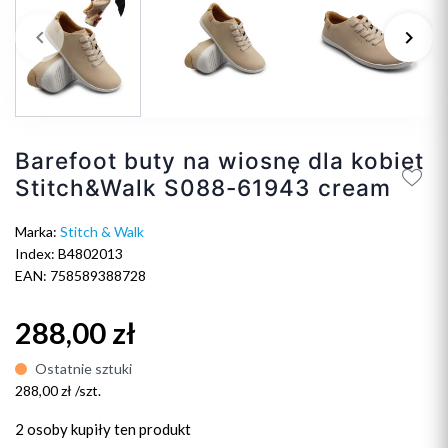
keyboard_arrow_left
keyboard_arrow_right
Poprzedni
Na
Barefoot buty na wiosnę dla kobiet
Stitch&Walk S088-61943 cream
Marka:
Stitch & Walk
Index: B4802013
EAN: 758589388728
288,00 zł
Ostatnie sztuki
288,00 zł /szt.
2 osoby
kupiły ten produkt