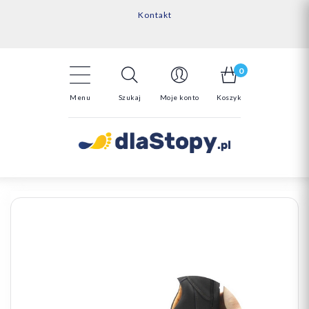
Kontakt
14 Dni na darmowy zwrot*
Darmowa dostawa powyżej 150zł
0
Menu
Szukaj
Moje konto
Koszyk