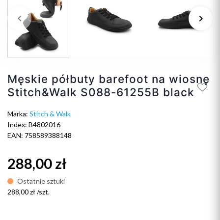
keyboard_arrow_left
keyboard_arrow_right
Poprzedni
Na
Męskie półbuty barefoot na wiosnę
Stitch&Walk S088-61255B black
Marka:
Stitch & Walk
Index: B4802016
EAN: 758589388148
288,00 zł
Ostatnie sztuki
288,00 zł /szt.