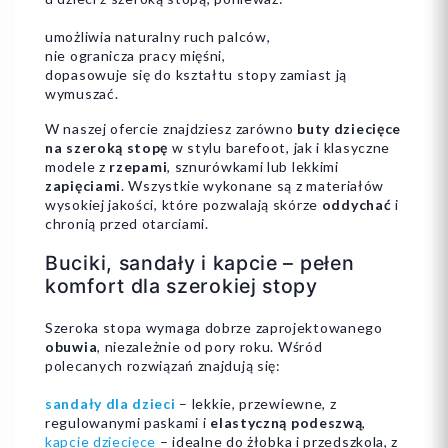
umożliwia naturalny ruch palców,
nie ogranicza pracy mięśni,
dopasowuje się do kształtu stopy zamiast ją
wymuszać.
W naszej ofercie znajdziesz zarówno
buty dziecięce
na szeroką stopę
w stylu barefoot, jak i klasyczne
modele z
rzepami
, sznurówkami lub lekkimi
zapięciami
. Wszystkie wykonane są z materiałów
wysokiej jakości, które pozwalają skórze
oddychać
i
chronią przed otarciami.
Buciki, sandały i kapcie – pełen
komfort dla szerokiej stopy
Szeroka stopa wymaga dobrze zaprojektowanego
obuwia
, niezależnie od pory roku. Wśród
polecanych rozwiązań znajdują się:
sandały dla dzieci
– lekkie, przewiewne, z
regulowanymi paskami i
elastyczną podeszwą
,
kapcie dziecięce
– idealne do żłobka i przedszkola, z