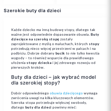
Szerokie buty dla dzieci
Każde dziecko ma inną budowę stopy, dlatego tak
ważne jest odpowiednie dopasowanie obuwia.
Buty
24
25
26
30
32
33
dziecięce na szeroką stopę
zostały
zaprojektowane z myślą o maluchach, których
stopy
27
28
+6
34
potrzebują nieco więcej przestrzeni w palcach i na
podbiciu. Dobrze dobrany
bucik
to nie tylko kwestia
wygody – to również wsparcie dla prawidłowego
ułożenia
stopy dziecka
i jej zdrowego rozwoju od
pierwszych kroków.
Buty dla dzieci – jak wybrać model
Dodaj do koszyka
Dodaj do koszyka
dla szerokiej stopy?
Dobór odpowiedniego
obuwia dziecięcego
wymaga
zwrócenia uwagi na kilka kluczowych elementów.
Szeroka stopa potrzebuje większej swobody,
dlatego
buty dla dzieci
powinny mieć: