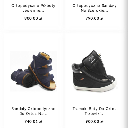
Ortopedyczne Półbuty
Ortopedyczne Sandały
Jesienne...
Na Szerokie...
Dodaj do koszyka
Dodaj do koszyka
800,00 zł
790,00 zł
30
31
33
34
35
34
35
+2
Sandały Ortopedyczne
Trampki Buty Do Ortez
Do Ortez Na...
Trzewiki...
Dodaj do koszyka
Dodaj do koszyka
740,01 zł
900,00 zł