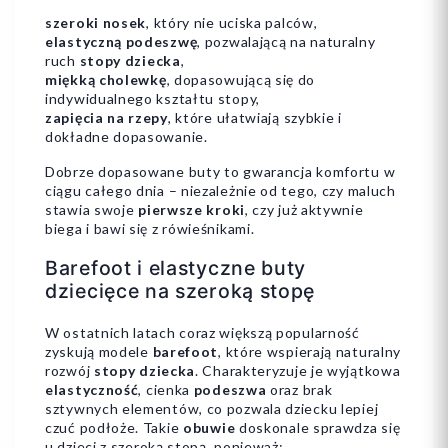
szeroki nosek
, który nie uciska palców,
elastyczną podeszwę
, pozwalającą na naturalny
ruch
stopy dziecka
,
miękką cholewkę
, dopasowującą się do
indywidualnego kształtu stopy,
zapięcia na rzepy
, które ułatwiają szybkie i
dokładne dopasowanie.
Dobrze dopasowane buty to gwarancja komfortu w
ciągu całego dnia – niezależnie od tego, czy maluch
stawia swoje
pierwsze kroki
, czy już aktywnie
biega i bawi się z rówieśnikami.
Barefoot i elastyczne buty
dziecięce na szeroką stopę
W ostatnich latach coraz większą popularność
zyskują modele
barefoot
, które wspierają naturalny
rozwój
stopy dziecka
. Charakteryzuje je wyjątkowa
elastyczność
, cienka
podeszwa
oraz brak
sztywnych elementów, co pozwala dziecku lepiej
czuć podłoże. Takie
obuwie
doskonale sprawdza się
u dzieci z szeroką stopą, ponieważ: