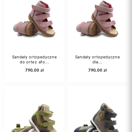
Sandały ortopedyczne
Sandały ortopedyczne
do ortez afo...
dla...
790,00 zł
790,00 zł
27
28
29
24
25
26
30
31
+1
29
30