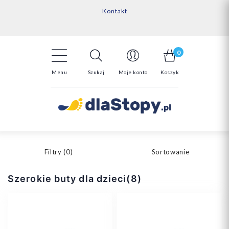
Kontakt
14 Dni na darmowy zwrot*
Darmowa dostawa powyżej 150zł
0
Menu
Szukaj
Moje konto
Koszyk
Filtry (
0
)
Sortowanie
Szerokie buty dla dzieci(8)