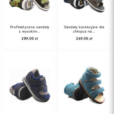
Profilaktyczne sandały
Sandały korekcyjne dla
z wysokim...
chłopca na...
Dodaj do koszyka
Dodaj do koszyka
289,00 zł
269,00 zł
22
24
25
25
26
27
26
27
+2
28
29
+2