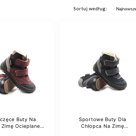
Sortuj według:
częce Buty Na
Sportowe Buty Dla
i Zimę Ocieplane
Chłopca Na Zimę
l EV 2761-9
Ocieplane Emel EV 2761-