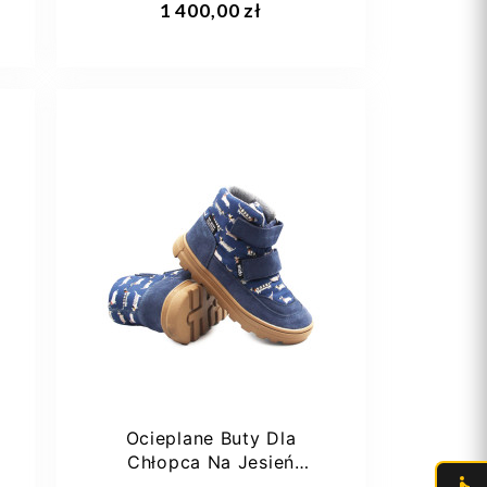
1 400,00 zł
30
30
Ocieplane Buty Dla
Chłopca Na Jesień
Membrana w Pieski Mido...