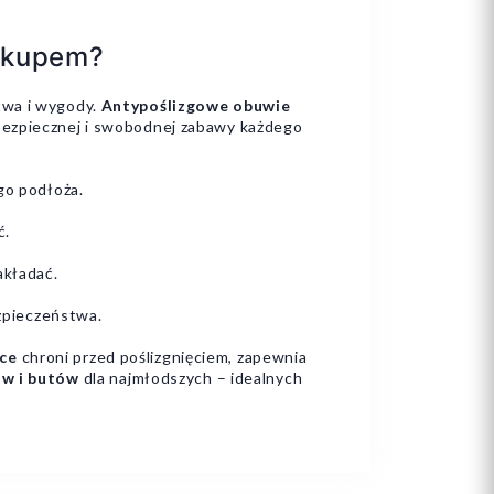
zakupem?
twa i wygody.
Antypoślizgowe obuwie
bezpiecznej i swobodnej zabawy każdego
go podłoża.
ć.
akładać.
pieczeństwa.
ęce
chroni przed poślizgnięciem, zapewnia
ów i butów
dla najmłodszych – idealnych