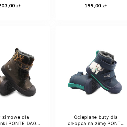
aj do koszyka
Dodaj do koszyka
203,00 zł
199,00 zł
35
27
28
29
y zimowe dla
Ocieplane buty dla
ynki PONTE DA07-
chłopca na zimę PONTE