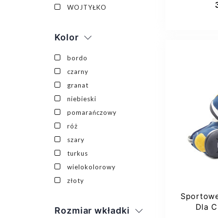
WOJTYŁKO
Kolor
bordo
czarny
granat
niebieski
pomarańczowy
26
róż
szary
turkus
wielokolorowy
złoty
Sportowe
Dla C
Rozmiar wkładki