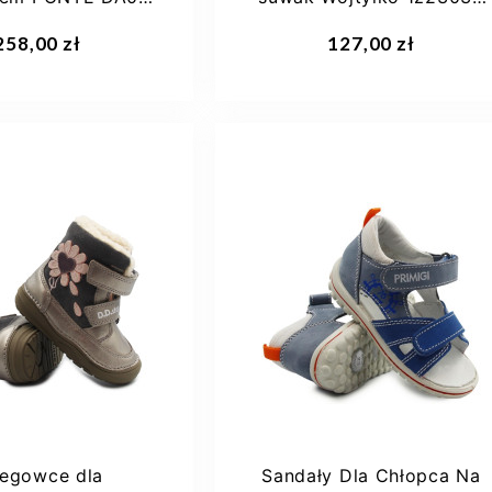
3-549A
granat
aj do koszyka
Dodaj do koszyka
258,00 zł
127,00 zł
23
24
25
26
22
27
+2
iegowce dla
Sandały Dla Chłopca Na