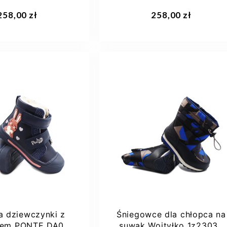
3-973A
DA07-3-477
aj do koszyka
Dodaj do koszyka
258,00 zł
258,00 zł
23
24
25
22
26
a dziewczynki z
Śniegowce dla chłopca na
niem PONTE DA07-
suwak Wojtyłko 1z23033