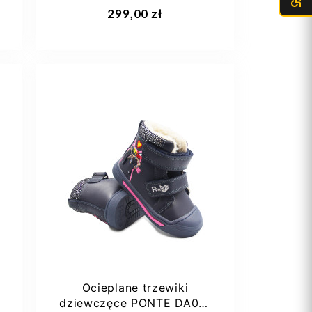
Dodaj do koszyka
299,00 zł
21
22
23
24
25
Ocieplane trzewiki
dziewczęce PONTE DA07-