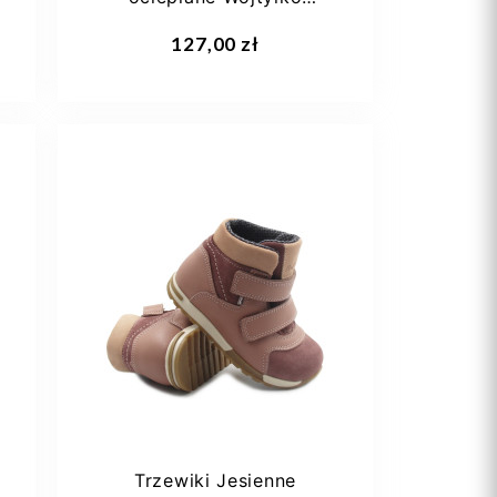
1z23033 czarny
Dodaj do koszyka
127,00 zł
23
24
25
26
27
+2
Trzewiki Jesienne