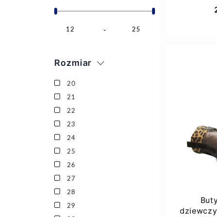
Dod
12
25
Rozmiar
20
21
22
23
24
25
26
27
28
But
29
dziewcz