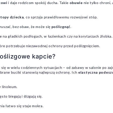
kowi
i daje rodzicom spokój ducha. Takie
obuwie
nie tylko chroni,
stopy dziecka
, co sprzyja prawidłowemu rozwojowi stóp.
uszać, bez obaw, że może się
poślizgnąć
.
ie na gładkich podłogach, w łazienkach czy na korytarzach żłobka.
tóre potrzebuje niezawodnej ochrony przed poślizgnięciem.
poślizgowe kapcie?
 się w wielu codziennych sytuacjach – od zabawy w salonie po zaj
obrane buciki stanowią najlepszą ochronę. Ich
elastyczna podes
 linoleum.
to biegają i ślizgają się.
ia łatwo się staje mokra.