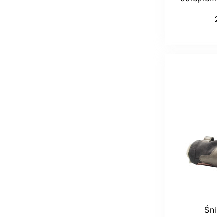
Dod
Śn