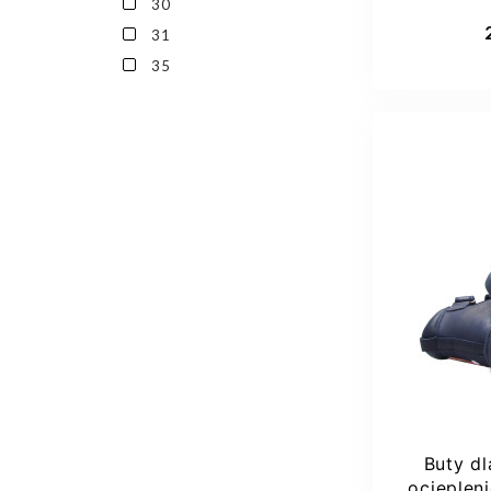
30
Dod
31
35
22
Buty dl
ocieple