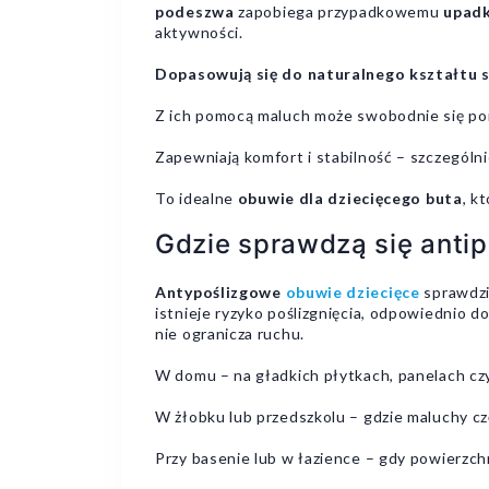
podeszwa
zapobiega przypadkowemu
upad
aktywności.
Dopasowują się do naturalnego kształtu 
Z ich pomocą maluch może swobodnie się por
Zapewniają komfort i stabilność – szczególn
To idealne
obuwie dla dziecięcego buta
, k
Gdzie sprawdzą się anti
Antypoślizgowe
obuwie dziecięce
sprawdzi
istnieje ryzyko poślizgnięcia, odpowiednio d
nie ogranicza ruchu.
W domu – na gładkich płytkach, panelach czy
W żłobku lub przedszkolu – gdzie maluchy częs
Przy basenie lub w łazience – gdy powierzchn