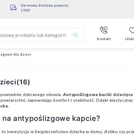
Darmowa dostawa powyżej
150zł
nazwę produktu lub kategorii
Kontakt
Ulub
izgowe dla dzieci
zieci
(16)
 odpowiednio dobranego obuwia.
Antypoślizgowe buciki dziecięce
j powierzchni, zapewniając komfort i stabilność. Dzięki elastycznej
ecka
.
 na antypoślizgowe kapcie?
h
to inwestycja w bezpieczeństwo dziecka w domu, żłobku czy pr