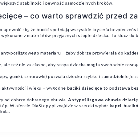
zwiększyć stabilność i pewność samodzielnych kroków.
ecięce – co warto sprawdzić przed 
pewnić się, że buciki spełniają wszystkie kryteria bezpieczeńs
wykonane z materiałów przyjaznych stopie dziecka. To klucz do 
 antypoślizgowego materiału – żeby dobrze przywierała do każde
e, ale też nie za ciasne, aby stopa dziecka mogła swobodnie rosną
zepy, gumki, sznurówki) pozwala dziecku szybko i samodzielnie je z
do aktywności i wieku – wygodne
buciki dziecięce
to podstawa bez
eży od dobrze dobranego obuwia.
Antypoślizgowe obuwie dzieci
tóp. W ofercie DlaStopy.pl znajdziesz szeroki wybór
kapci, bucik
kola.