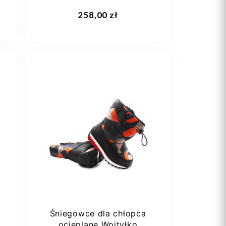
3-846
Dodaj do koszyka
258,00 zł
22
23
24
Śniegowce dla chłopca
ocieplane Wojtyłko