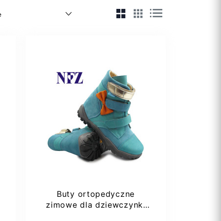
Buty ortopedyczne
zimowe dla dziewczynki
ocieplane wełną Aurelka