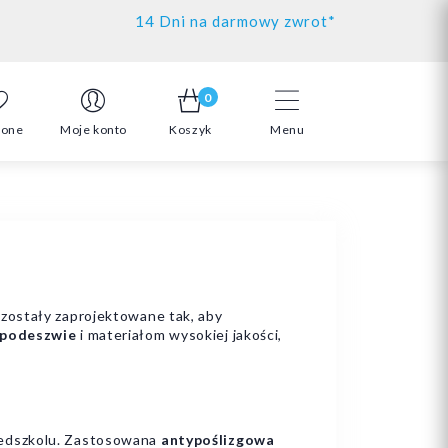
14 Dni na darmowy zwrot*
0
ione
Moje konto
Koszyk
Menu
zostały zaprojektowane tak, aby
podeszwie
i materiałom wysokiej jakości,
zedszkolu. Zastosowana
antypoślizgowa