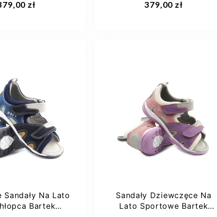
379,00 zł
379,00 zł
13
27
28
29
26
27
28
30
30
+1
31
 Sandały Na Lato
Sandały Dziewczęce Na
hłopca Bartek
Lato Sportowe Bartek
84413-68
84413-85