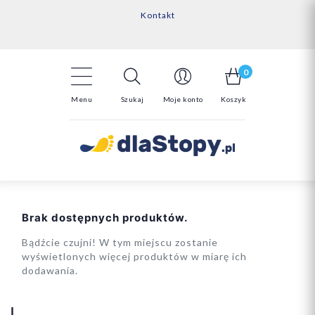
Kontakt
14 Dni na darmowy zwrot*
Darmowa dostawa powyżej 150zł
0
Menu
Szukaj
Moje konto
Koszyk
Brak dostępnych produktów.
Bądźcie czujni! W tym miejscu zostanie
wyświetlonych więcej produktów w miarę ich
dodawania.
L