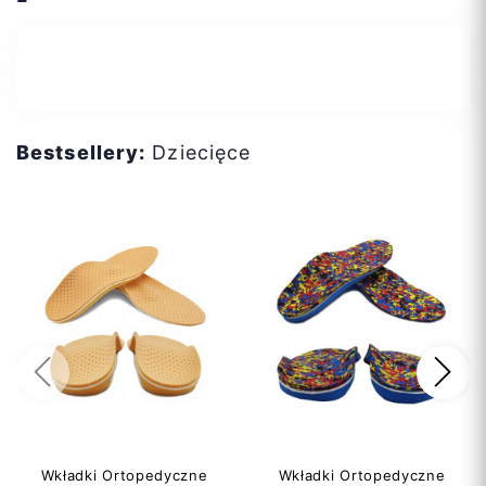
Bestsellery:
Dziecięce
Poprzedni
Na
Wkładki Ortopedyczne
Wkładki Ortopedyczne