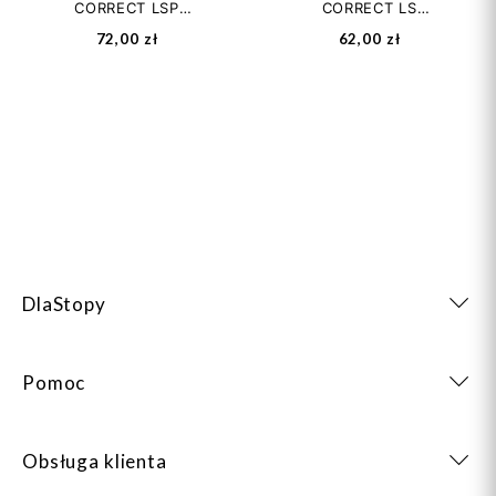
CORRECT LSP
CORRECT LS
Supinujące –
Korytkowe Supinujące
72,00 zł
62,00 zł
Płaskostopie...
Stopy...
DlaStopy
Pomoc
Obsługa klienta