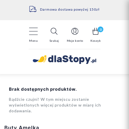
Kontakt
14 Dni na darmowy zwrot*
Darmowa dostawa powyżej 150zł
0
Menu
Szukaj
Moje konto
Koszyk
Brak dostępnych produktów.
Bądźcie czujni! W tym miejscu zostanie
wyświetlonych więcej produktów w miarę ich
dodawania.
Buty Amelka