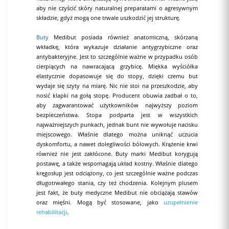
aby nie czyścić skóry naturalnej preparatami o agresywnym
składzie, gdyż mogą one trwale uszkodzić jej strukturę.
Buty
Medibut posiada również anatomiczną, skórzaną
wkładkę, która wykazuje działanie antygrzybiczne oraz
antybakteryjne. Jest to szczególnie ważne w przypadku osób
cierpiących na nawracającą grzybicę. Miękka wyściółka
elastycznie dopasowuje się do stopy, dzięki czemu but
wydaje się szyty na miarę. Nic nie stoi na przeszkodzie, aby
nosić klapki na gołą stopę. Producent obuwia zadbał o to,
aby zagwarantować użytkowników najwyższy poziom
bezpieczeństwa. Stopa podparta jest w wszystkich
najważniejszych punkach, jednak bunt nie wywołuje nacisku
miejscowego. Właśnie dlatego można uniknąć uczucia
dyskomfortu, a nawet dolegliwości bólowych. Krążenie krwi
również nie jest zakłócone. Buty marki Medibut korygują
postawę, a także wspomagają układ kostny. Właśnie dlatego
kręgosłup jest odciążony, co jest szczególnie ważne podczas
długotrwałego stania, czy też chodzenia. Kolejnym plusem
jest fakt, że buty medyczne Medibut nie obciążają stawów
oraz mięśni. Mogą być stosowane, jako
uzupełnienie
rehabilitacji
.