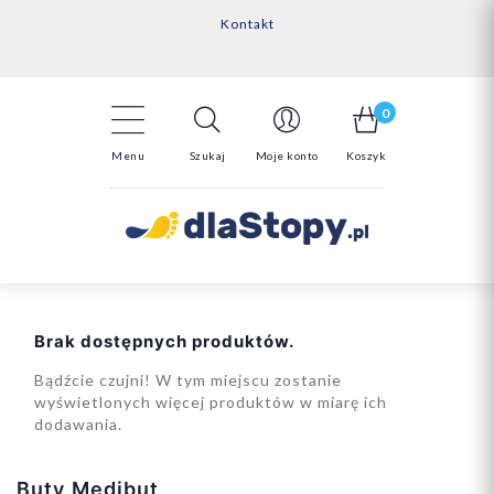
Kontakt
14 Dni na darmowy zwrot*
Darmowa dostawa powyżej 150zł
0
Menu
Szukaj
Moje konto
Koszyk
Brak dostępnych produktów.
Bądźcie czujni! W tym miejscu zostanie
wyświetlonych więcej produktów w miarę ich
dodawania.
Buty Medibut