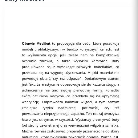
Obuwie Medibut
to propozycja dla osób, które poszukują
modeli profilaktycznych w bardzo korzystnych cenach. Jest
to wyśmienita opcja, jeśli zależy nam na kompleksowej
ochronie zdrowia, a także wysokim komforcie. Buty
produkowane są z wysokogatunkowych materiałów, co
przekłada się na wygodę użytkowania. Miękki materiał nie
powoduje obtarć, czy też odparzeń. Dodatkowym atutem
jest fakt, że elastycznie dopasowuje się do kształtu stopy, a
jednocześnie nie traci swojej pierwotnej formy. Ponadto
skóra naturalna oddycha, co przekłada się na optymalną
wentylację. Odprowadza nadmiar wilgoci, a tym samym
zmniejsza ryzyko nadmiernej potliwości, czy też
powstawania nieprzyjemnego zapachu. Ten rodzaj tworzywa
łatwo jest utrzymać w czystości. Wystarczy przemywać buty
(od strony zewnętrznej oraz wewnętrzną) wilgotną szmatką.
Można również zastosować preparaty przeznaczone do skóry
naturalnej, które zwiększają żywotność obuwia. Ważne jest,