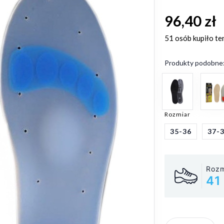
96,40 zł
51 osób
kupiło te
Produkty podobne
Rozmiar
35-36
37-
Rozm
41