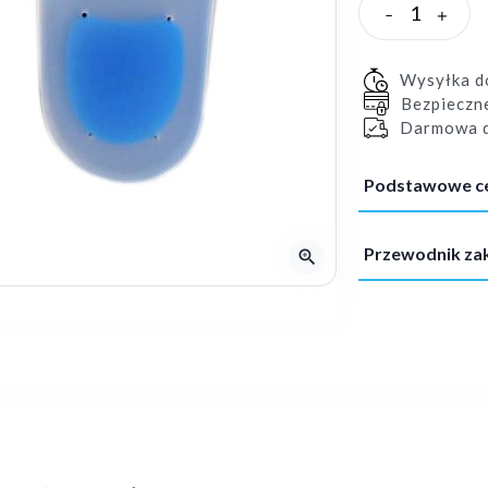
-
+
Wysyłka 
Bezpieczn
Darmowa d
Podstawowe c
Przewodnik z
zoom_in