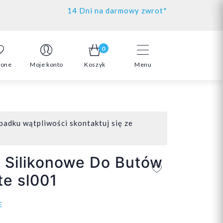
14 Dni na darmowy zwrot*
0
ione
Moje konto
Koszyk
Menu
padku wątpliwości skontaktuj się ze
 Silikonowe Do Butów
e sl001
E