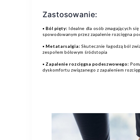
Zastosowanie:
▪️
Ból pięty:
Idealne dla osób zmagających się 
spowodowanym przez zapalenie rozcięgna 
▪️
Metatarsalgia:
Skutecznie łagodzą ból zwią
zespołem bólowym śródstopia
▪️
Zapalenie rozcięgna podeszwowego:
Poma
dyskomfortu związanego z zapaleniem rozci