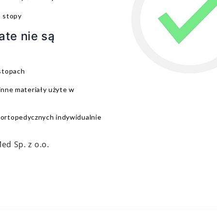
o stopy
ate nie są
stopach
 inne materiały użyte w
ortopedycznych indywidualnie
d Sp. z o.o.