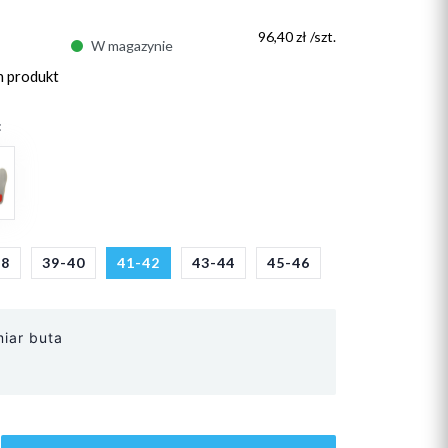
96,40 zł /szt.
W magazynie
n produkt
:
38
39-40
41-42
43-44
45-46
iar buta