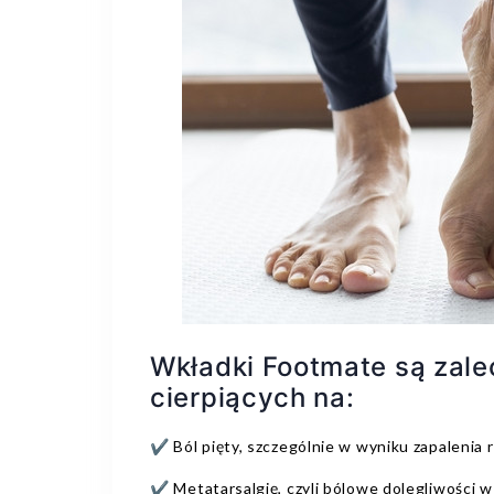
Wkładki Footmate są zale
cierpiących na:
✔️ Ból pięty, szczególnie w wyniku zapaleni
✔️ Metatarsalgię, czyli bólowe dolegliwości w