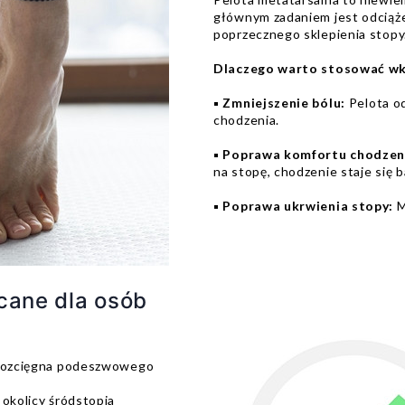
głównym zadaniem jest odciążen
poprzecznego sklepienia stopy
Dlaczego warto stosować wkł
▪️ Zmniejszenie bólu:
Pelota od
chodzenia.
▪️ Poprawa komfortu chodzen
na stopę, chodzenie staje się b
▪️ Poprawa ukrwienia stopy:
M
cane dla osób
a rozcięgna podeszwowego
 okolicy śródstopia