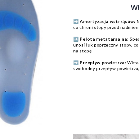
Wł
➡️ Amortyzacja wstrząsów:
M
co chroni stopy przed nadmier
➡️ Pelota metatarsalna:
Spec
unosi łuk poprzeczny stopy, c
na stopę
➡️ Przepływ powietrza:
Wkład
swobodny przepływ powietrza, 