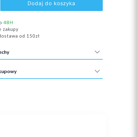
Dodaj do koszyka
do
48H
e zakupy
ostawa od 150zł
echy
akupowy