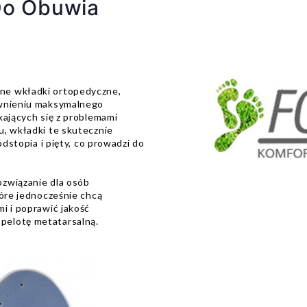
Do Obuwia
ne wkładki ortopedyczne,
ewnieniu maksymalnego
kających się z problemami
u, wkładki te skutecznie
ódstopia i pięty, co prowadzi do
ozwiązanie dla osób
tóre jednocześnie chcą
i i poprawić jakość
pelotę metatarsalną.