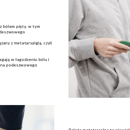
z bólem pięty, w tym
podeszwowego
zany z metatarsalgią, czyli
gają w łagodzeniu bólu i
ęgna podeszwowego
Pelota metatarsalna to niewiel