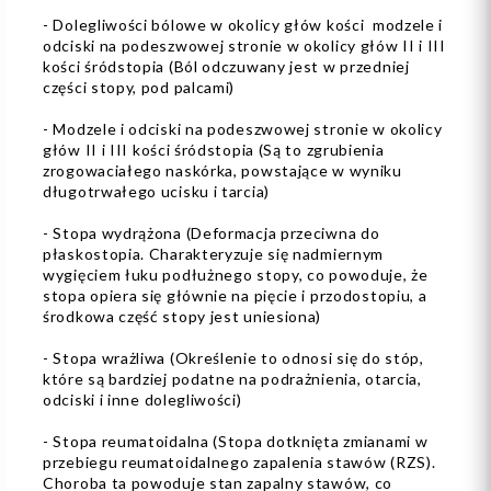
- Dolegliwości bólowe w okolicy głów kości modzele i
odciski na podeszwowej stronie w okolicy głów II i III
kości śródstopia (Ból odczuwany jest w przedniej
części stopy, pod palcami)
- Modzele i odciski na podeszwowej stronie w okolicy
głów II i III kości śródstopia (Są to zgrubienia
zrogowaciałego naskórka, powstające w wyniku
długotrwałego ucisku i tarcia)
- Stopa wydrążona (Deformacja przeciwna do
płaskostopia. Charakteryzuje się nadmiernym
wygięciem łuku podłużnego stopy, co powoduje, że
stopa opiera się głównie na pięcie i przodostopiu, a
środkowa część stopy jest uniesiona)
- Stopa wrażliwa (Określenie to odnosi się do stóp,
które są bardziej podatne na podrażnienia, otarcia,
odciski i inne dolegliwości)
- Stopa reumatoidalna (Stopa dotknięta zmianami w
przebiegu reumatoidalnego zapalenia stawów (RZS).
Choroba ta powoduje stan zapalny stawów, co