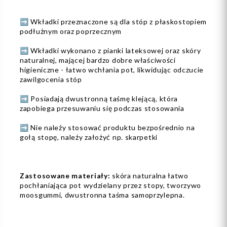
➡️ Wkładki przeznaczone są dla stóp z płaskostopiem
podłużnym oraz poprzecznym
➡️ Wkładki wykonano z pianki lateksowej oraz skóry
naturalnej, mającej bardzo dobre właściwości
higieniczne - łatwo wchłania pot, likwidując odczucie
zawilgocenia stóp
➡️ Posiadają dwustronną taśmę klejącą, która
zapobiega przesuwaniu się podczas stosowania
➡️ Nie należy stosować produktu bezpośrednio na
gołą stopę, należy założyć np. skarpetki
Zastosowane materiały:
skóra naturalna łatwo
pochłaniająca pot wydzielany przez stopy, tworzywo
moosgummi, dwustronna taśma samoprzylepna.