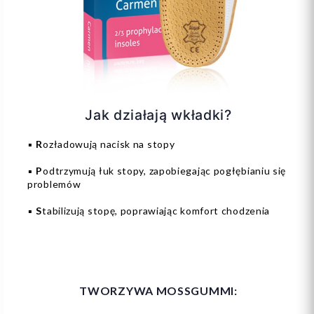
Jak działają wkładki?
▪️
R
ozładowują nacisk na stopy
▪️
P
odtrzymują łuk stopy, zapobiegając pogłębianiu się
problemów
▪️
S
tabilizują stopę, poprawiając komfort chodzenia
TWORZYWA MOSSGUMMI: