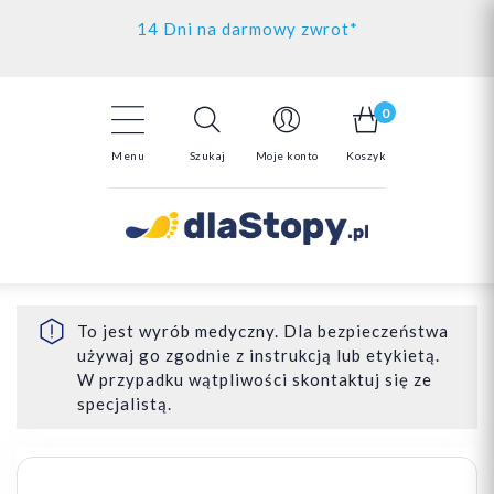
Kontakt
14 Dni na darmowy zwrot*
Darmowa dostawa powyżej 150zł
0
Menu
Szukaj
Moje konto
Koszyk
To jest wyrób medyczny. Dla bezpieczeństwa
używaj go zgodnie z instrukcją lub etykietą.
W przypadku wątpliwości skontaktuj się ze
specjalistą.