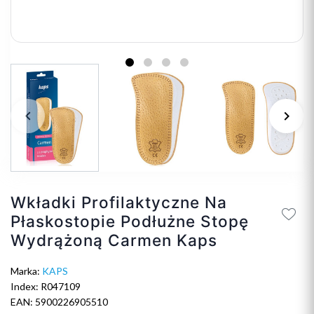
keyboard_arrow_left
keyboard_arrow_right
Poprzedni
Na
Wkładki Profilaktyczne Na
Płaskostopie Podłużne Stopę
Wydrążoną Carmen Kaps
Marka:
KAPS
Index: R047109
EAN: 5900226905510