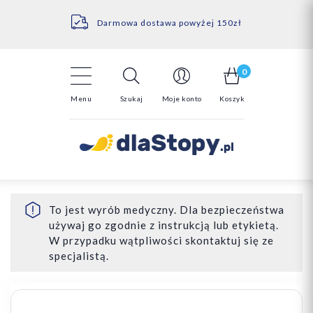
Kontakt
14 Dni na darmowy zwrot*
Darmowa dostawa powyżej 150zł
0
Menu
Szukaj
Moje konto
Koszyk
To jest wyrób medyczny. Dla bezpieczeństwa
używaj go zgodnie z instrukcją lub etykietą.
W przypadku wątpliwości skontaktuj się ze
specjalistą.