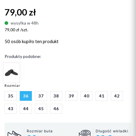
79,00 zł
wysyłka w 48h
79,00 zł /szt.
50 osób
kupiło ten produkt
Produkty podobne:
Rozmiar
35
36
37
38
39
40
41
42
43
44
45
46
Rozmiar buta
Długość wkładki