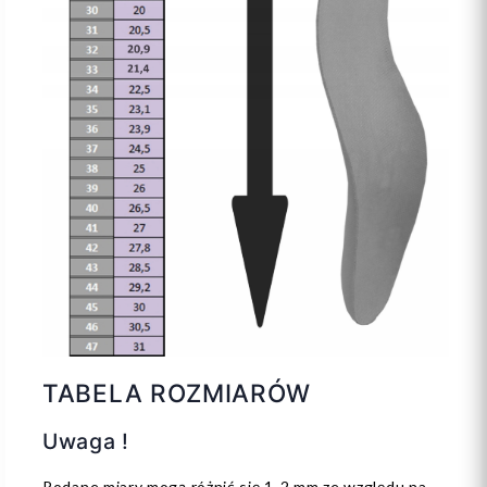
TABELA ROZMIARÓW
Uwaga !
Podane miary mogą różnić się 1-2 mm ze względu na