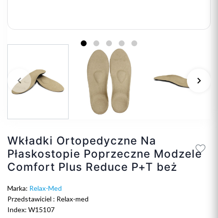
keyboard_arrow_left
keyboard_arrow_right
Poprzedni
Na
Wkładki Ortopedyczne Na
Płaskostopie Poprzeczne Modzele
Comfort Plus Reduce P+T beż
Marka:
Relax-Med
Przedstawiciel : Relax-med
Index: W15107