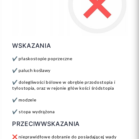
WSKAZANIA
✔️ płaskostopie poprzeczne
✔️ paluch koślawy
✔️ dolegliwości bólowe w obrębie przodostopia i
tyłostopia, oraz w rejonie głów kości śródstopia
✔️ modzele
✔️ stopa wydrążona
PRZECIWWSKAZANIA
❌ nieprawidłowe dobranie do posiadającej wady