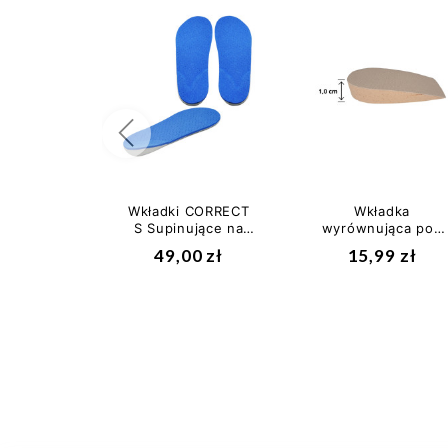
Poprzedni
Wkładki CORRECT
Wkładka
S Supinujące na
wyrównująca pod
Koślawość Pięty i
piętę na skrót nogi
49,00 zł
15,99 zł
Kolan Niebieskie
1,0 cm Relax-
Med...