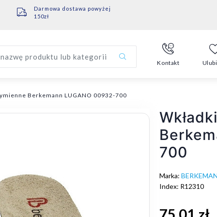
Darmowa dostawa powyżej
150zł
nazwę produktu lub kategorii
Kontakt
Ulub
ymienne Berkemann LUGANO 00932-700
Wkładk
Berkem
700
Marka:
BERKEMA
Index: R12310
75,01 zł