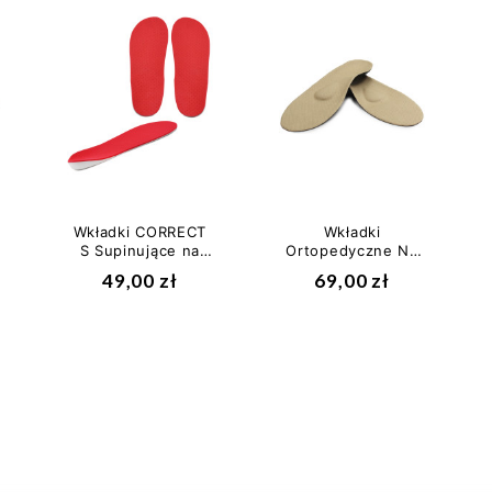
Wkładki CORRECT
Wkładki
S Supinujące na
Ortopedyczne Na
Koślawość Pięty i
Płaskostopie
49,00 zł
69,00 zł
Kolan Czerwone
Poprzeczne Paluch
Koślawy...