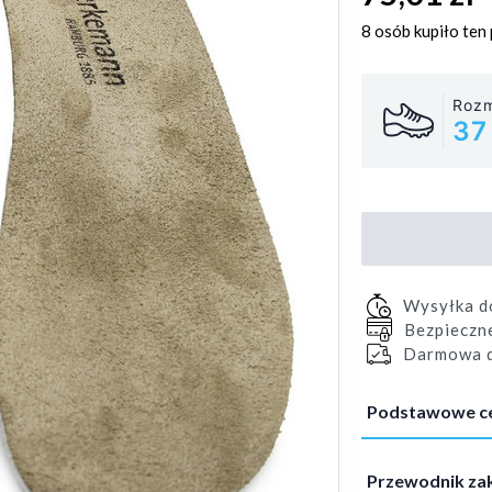
8 osób
kupiło ten
Rozm
37
Wysyłka 
Bezpieczn
Darmowa d
Podstawowe c
Przewodnik z