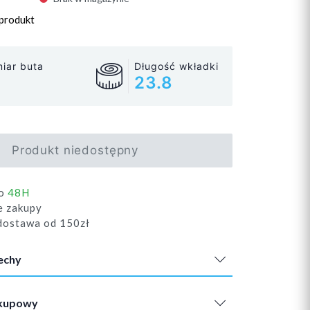
 produkt
iar buta
Długość wkładki
23.8
Produkt niedostępny
do
48H
e zakupy
ostawa od 150zł
echy
akupowy