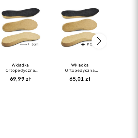
Następny
Wkładka
Wkładka
Wk
Ortopedyczna
Ortopedyczna
Ortoped
Wyrównująca
Wyrównująca
Cukrzyk
69,99 zł
65,01 zł
99,
Prawa Szeroka
Prawa Wąska Skrót
Wrażl
Skrót 3cm
2,5cm CORRECT H
CORRECT H