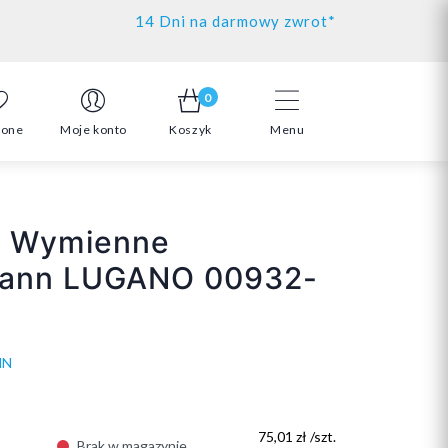
14 Dni na darmowy zwrot*
0
ione
Moje konto
Koszyk
Menu
i Wymienne
ann LUGANO 00932-
NN
75,01 zł /szt.
Brak w magazynie