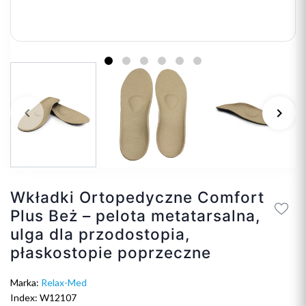
keyboard_arrow_left
keyboard_arrow_right
Poprzedni
Na
Wkładki Ortopedyczne Comfort
Plus Beż – pelota metatarsalna,
ulga dla przodostopia,
płaskostopie poprzeczne
Marka:
Relax-Med
Index: W12107