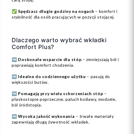
✅
Spędzasz długie godziny na nogach
– komfort i
stabilność dla osób pracujących w pozycji stojącej.
Dlaczego warto wybrać wkładki
Comfort Plus?
➡️
Doskonałe wsparcie dla stóp
– zmniejszają ból i
poprawiają komfort chodzenia.
➡️
Idealne do codziennego użytku
– pasują do
większości butów.
➡️
Pomagają przy wielu schorzeniach stóp
–
płaskostopie poprzeczne, paluch koślawy, modzele,
ból śródstopia.
➡️
Wysoka jakość wykonania
– trwałe materiały
zapewniają długą żywotność wkładek.