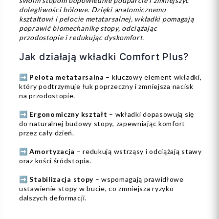
swoim stopom odpowiednie podparcie i zmniejszyć
dolegliwości bólowe. Dzięki anatomicznemu
kształtowi i pelocie metatarsalnej, wkładki pomagają
poprawić biomechanikę stopy, odciążając
przodostopie i redukując dyskomfort.
Jak działają wkładki Comfort Plus?
➡️
Pelota metatarsalna
– kluczowy element wkładki,
który podtrzymuje łuk poprzeczny i zmniejsza nacisk
na przodostopie.
➡️
Ergonomiczny kształt
– wkładki dopasowują się
do naturalnej budowy stopy, zapewniając komfort
przez cały dzień.
➡️
Amortyzacja
– redukują wstrząsy i odciążają stawy
oraz kości śródstopia.
➡️
Stabilizacja stopy
– wspomagają prawidłowe
ustawienie stopy w bucie, co zmniejsza ryzyko
dalszych deformacji.