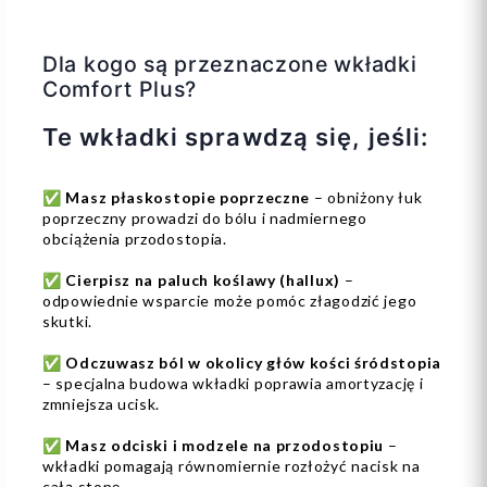
Dla kogo są przeznaczone wkładki
Comfort Plus?
Te wkładki sprawdzą się, jeśli:
✅
Masz płaskostopie poprzeczne
– obniżony łuk
poprzeczny prowadzi do bólu i nadmiernego
obciążenia przodostopia.
✅
Cierpisz na paluch koślawy (hallux)
–
odpowiednie wsparcie może pomóc złagodzić jego
skutki.
✅
Odczuwasz ból w okolicy głów kości śródstopia
– specjalna budowa wkładki poprawia amortyzację i
zmniejsza ucisk.
✅
Masz odciski i modzele na przodostopiu
–
wkładki pomagają równomiernie rozłożyć nacisk na
całą stopę.