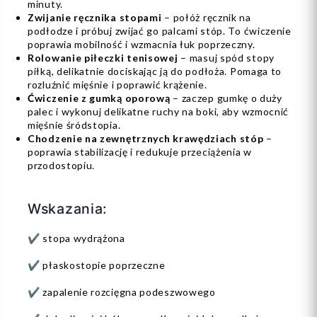
minuty.
Zwijanie ręcznika stopami
– połóż ręcznik na
podłodze i próbuj zwijać go palcami stóp. To ćwiczenie
poprawia mobilność i wzmacnia łuk poprzeczny.
Rolowanie piłeczki tenisowej
– masuj spód stopy
piłką, delikatnie dociskając ją do podłoża. Pomaga to
rozluźnić mięśnie i poprawić krążenie.
Ćwiczenie z gumką oporową
– zaczep gumkę o duży
palec i wykonuj delikatne ruchy na boki, aby wzmocnić
mięśnie śródstopia.
Chodzenie na zewnętrznych krawędziach stóp
–
poprawia stabilizację i redukuje przeciążenia w
przodostopiu.
Wskazania:
✔️ stopa wydrążona
✔️ płaskostopie poprzeczne
✔️ zapalenie rozcięgna podeszwowego