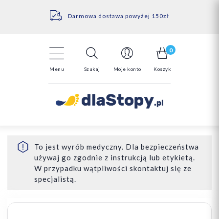
Kontakt
14 Dni na darmowy zwrot*
Darmowa dostawa powyżej 150zł
0
Menu
Szukaj
Moje konto
Koszyk
To jest wyrób medyczny. Dla bezpieczeństwa
używaj go zgodnie z instrukcją lub etykietą.
W przypadku wątpliwości skontaktuj się ze
specjalistą.