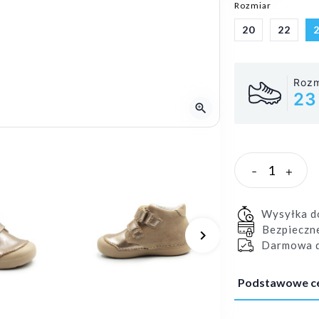
Rozmiar
20
22
Rozm
23
zoom_in
-
+
Wysyłka 
Bezpieczn
keyboard_arrow_right
Darmowa d
Następny
Podstawowe c