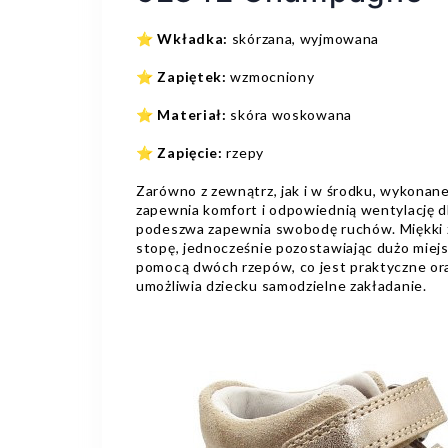
⭐
Wkładka:
skórzana, wyjmowana
⭐
Zapiętek:
wzmocniony
⭐
Materiał:
skóra woskowana
⭐
Zapięcie:
rzepy
Zarówno z zewnątrz, jak i w środku, wykonane 
zapewnia komfort i odpowiednią wentylację dl
podeszwa zapewnia swobodę ruchów. Miękki za
stopę, jednocześnie pozostawiając dużo miejs
pomocą dwóch rzepów, co jest praktyczne or
umożliwia dziecku samodzielne zakładanie.