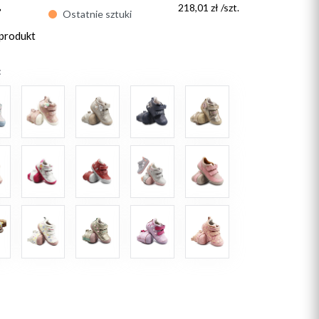
ł
218,01 zł /szt.
Ostatnie sztuki
 produkt
: