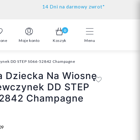
14 Dni na darmowy zwrot*
0
ione
Moje konto
Koszyk
Menu
czynek DD STEP S066-52842 Champagne
a Dziecka Na Wiosnę
iewczynek DD STEP
2842 Champagne
09