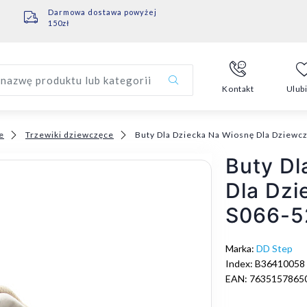
Darmowa dostawa powyżej
150zł
nazwę produktu lub kategorii
Kontakt
Ulub
e
Trzewiki dziewczęce
Buty Dla Dziecka Na Wiosnę Dla Dziew
Buty Dl
Dla Dz
S066-5
Marka:
DD Step
Index: B36410058
EAN: 7635157865