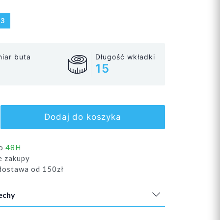
23
iar buta
Długość wkładki
15
Dodaj do koszyka
do
48H
e zakupy
ostawa od 150zł
echy