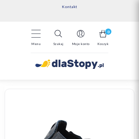
Kontakt
14 Dni na darmowy zwrot*
Darmowa dostawa powyżej 150zł
0
Menu
Szukaj
Moje konto
Koszyk