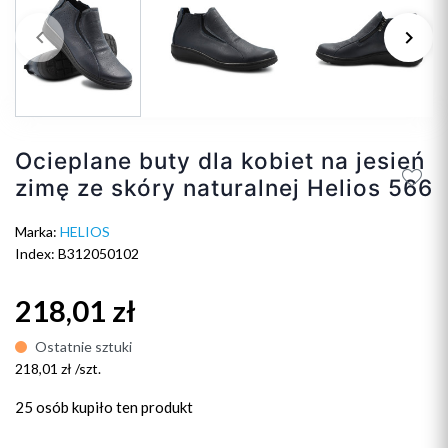
keyboard_arrow_left
keyboard_arrow_right
Poprzedni
Na
Ocieplane buty dla kobiet na jesień
zimę ze skóry naturalnej Helios 566
Marka:
HELIOS
Index: B312050102
218,01 zł
Ostatnie sztuki
218,01 zł /szt.
25 osób
kupiło ten produkt