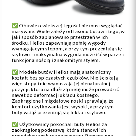
✅ Obuwie o większej tęgości nie musi wyglądać
masywnie. Wiele zależy od fasonu butów i tego, w
jaki sposób zaplanowano przestrzeń w ich
środku. Helios zapewniają pełnię wygody
wymagającym stopom, a przy tym prezentują się
stylowo - maksymalna wygoda może iść w parze z
funkcjonalnością i znakomitym stylem.
✅ Modele butów Helios mają anatomiczny
kształt bez spiczastych czubków. Nie ściskają
więc stopy i nie wymuszają jej nienaturalnej
pozycji, która na dłuższą metę może prowadzić
nawet do deformacji układu kostnego.
Zaokrąglone i migdałowe noski sprawiają, że
komfort użytkowania jest wysoki, a przy tym
buty wciąż prezentują się lekko i stylowo.
✅ Użytkownicy pokochali buty Helios za
zaokrągloną podeszwę, która stanowi ich
prawdziwy znak rozpoznawczy. Pomaga ona