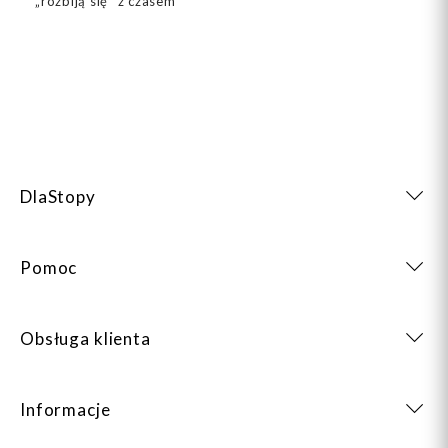
„rozbiją się” z czasem
DlaStopy
Pomoc
Obsługa klienta
Informacje