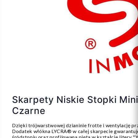
Skarpety Niskie Stopki Min
Czarne
Dzięki trójwarstwowej dzianinie frotte i wentylację p
Dodatek włókna LYCRA® w całej skarpecie gwarantuje 
śródstopiu oraz profilowana pięta w kształcie litery "