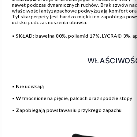
nawet podczas dynamicznych ruchów. Brak szwów nad
właściwości antyzapachowe podwyższają komfort oraz
Tył skarperpety jest bardzo miękki co zapobiega pow
ucisku podczas noszenia obuwia.
▪️ SKŁAD: bawełna 80%, poliamid 17%, LYCRA® 3%, a
WŁAŚCIWOŚ
▪️
N
ie uciskają
▪️
W
zmocnione na pięcie, palcach oraz spodzie stopy
▪️
Z
apobiegają powstawaniu przykrego zapachu