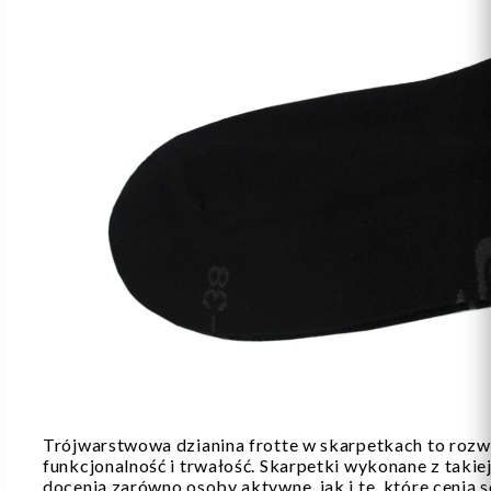
Trójwarstwowa dzianina frotte w skarpetkach to rozwi
funkcjonalność i trwałość. Skarpetki wykonane z takiej
docenią zarówno osoby aktywne, jak i te, które cenią 