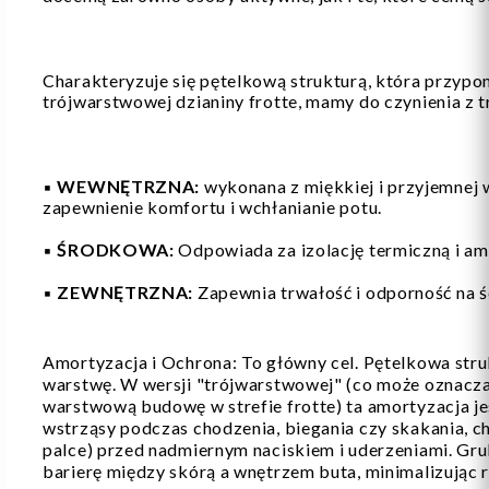
Charakteryzuje się pętelkową strukturą, która przyp
trójwarstwowej dzianiny frotte, mamy do czynienia z
▪️
WEWNĘTRZNA:
wykonana z miękkiej i przyjemnej 
zapewnienie komfortu i wchłanianie potu.
▪️
ŚRODKOWA:
Odpowiada za izolację termiczną i am
▪️
ZEWNĘTRZNA:
Zapewnia trwałość i odporność na ś
Amortyzacja i Ochrona: To główny cel. Pętelkowa stru
warstwę. W wersji "trójwarstwowej" (co może oznaczać
warstwową budowę w strefie frotte) ta amortyzacja j
wstrząsy podczas chodzenia, biegania czy skakania, ch
palce) przed nadmiernym naciskiem i uderzeniami. Gr
barierę między skórą a wnętrzem buta, minimalizując 