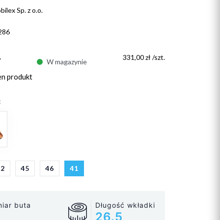
ilex Sp. z o.o.
286
ł
331,00 zł /szt.
W magazynie
en produkt
:
42
45
46
41
iar buta
Długość wkładki
26.5