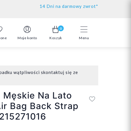
14 Dni na darmowy zwrot*
0
ione
Moje konto
Koszyk
Menu
padku wątpliwości skontaktuj się ze
 Męskie Na Lato
Air Bag Back Strap
215271016