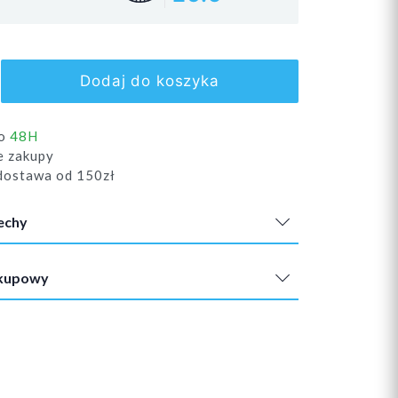
Dodaj do koszyka
do
48H
e zakupy
ostawa od 150zł
echy
akupowy