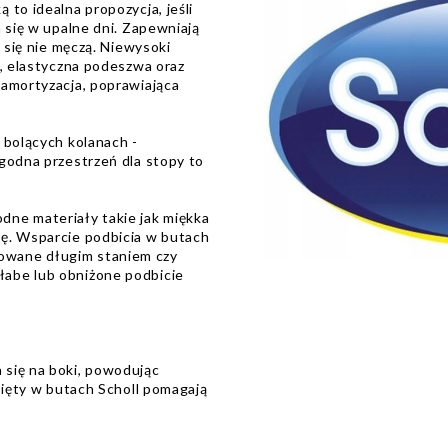
to idealna propozycja, jeśli
 się w upalne dni. Zapewniają
i się nie męczą. Niewysoki
a, elastyczna podeszwa oraz
 amortyzacja, poprawiająca
 bolących kolanach -
godna przestrzeń dla stopy to
ne materiały takie jak miękka
ę. Wsparcie podbicia w butach
owane długim staniem czy
abe lub obniżone podbicie
się na boki, powodując
pięty w butach Scholl pomagają