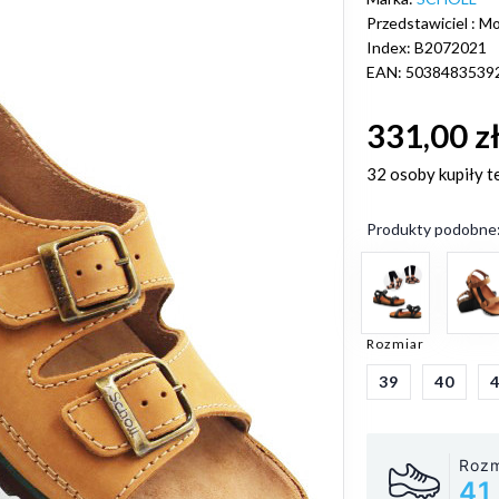
Przedstawiciel : Mob
Index: B2072021
EAN: 5038483539
331,00 z
32 osoby
kupiły t
Produkty podobne
Rozmiar
39
40
Rozm
41