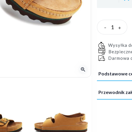
-
+
Wysyłka 
Bezpieczn
Darmowa d
zoom_in
Podstawowe c
Przewodnik z