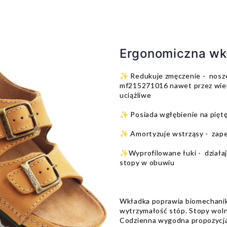
Ergonomiczna wk
✨ Redukuje zmęczenie - noszen
mf215271016 nawet przez wiele 
uciążliwe
✨ Posiada wgłębienie na pięt
✨ Amortyzuje wstrząsy - zap
✨Wyprofilowane łuki - działa
stopy w obuwiu
Wkładka poprawia biomechanikę
wytrzymałość stóp. Stopy wolni
Codzienna wygodna propozycja