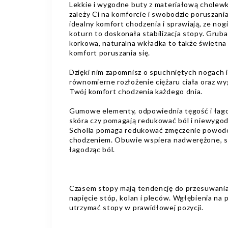
Lekkie i wygodne buty z materiałową cholewką 
zależy Ci na komforcie i swobodzie poruszania
idealny komfort chodzenia i sprawiają, ze nog
koturn to doskonała stabilizacja stopy. Grub
korkowa, naturalna wkładka to także świetna
komfort poruszania się.
Dzięki nim zapomnisz o spuchniętych nogach i
równomierne rozłożenie ciężaru ciała oraz wy
Twój komfort chodzenia każdego dnia.
Gumowe elementy, odpowiednia tęgość i łagod
skóra czy pomagają redukować ból i niewygod
Scholla pomaga redukować zmęczenie powod
chodzeniem. Obuwie wspiera nadwerężone, sł
łagodząc ból.
Czasem stopy mają tendencję do przesuwania 
napięcie stóp, kolan i pleców. Wgłębienia na 
utrzymać stopy w prawidłowej pozycji.