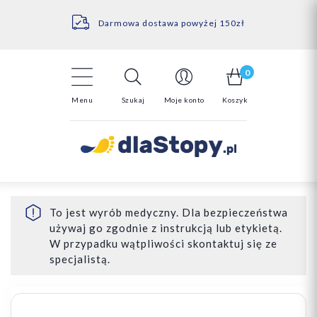
Kontakt
14 Dni na darmowy zwrot*
Darmowa dostawa powyżej 150zł
0
Menu
Szukaj
Moje konto
Koszyk
To jest wyrób medyczny. Dla bezpieczeństwa
używaj go zgodnie z instrukcją lub etykietą.
W przypadku wątpliwości skontaktuj się ze
specjalistą.