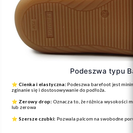
Podeszwa typu B
⭐
Cienka i elastyczna:
Podeszwa barefoot jest minim
zginanie się i dostosowywanie do podłoża.
⭐
Zerowy drop:
Oznacza to, że różnica wysokości mi
lub zerowa
⭐
Szersze czubki:
Pozwala palcom na swobodne poru