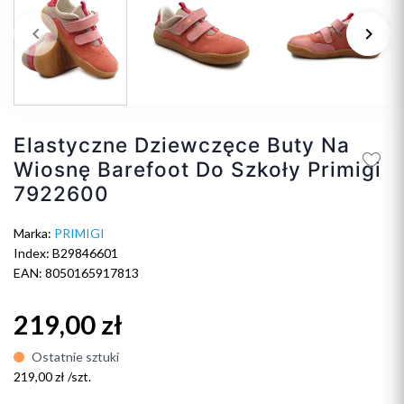
keyboard_arrow_left
keyboard_arrow_right
Poprzedni
Na
Elastyczne Dziewczęce Buty Na
Wiosnę Barefoot Do Szkoły Primigi
7922600
Marka:
PRIMIGI
Index: B29846601
EAN: 8050165917813
219,00 zł
Ostatnie sztuki
219,00 zł /szt.