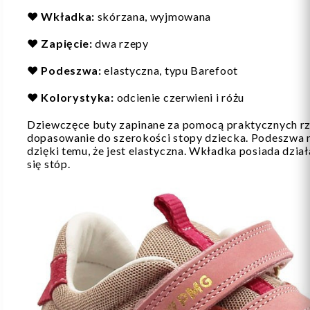
❤️
Wkładka:
skórzana, wyjmowana
❤️
Zapięcie:
dwa rzepy
❤️
Podeszwa:
elastyczna, typu Barefoot
❤️
Kolorystyka:
odcienie czerwieni i różu
Dziewczęce buty zapinane za pomocą praktycznych rz
dopasowanie do szerokości stopy dziecka. Podeszwa n
dzięki temu, że jest elastyczna. Wkładka posiada dział
się stóp.