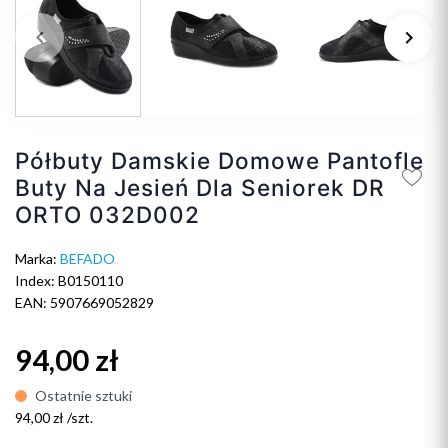
keyboard_arrow_left
keyboard_arrow_right
Poprzedni
Na
Półbuty Damskie Domowe Pantofle
Buty Na Jesień Dla Seniorek DR
ORTO 032D002
Marka:
BEFADO
Index: B0150110
EAN: 5907669052829
94,00 zł
Ostatnie sztuki
94,00 zł /szt.