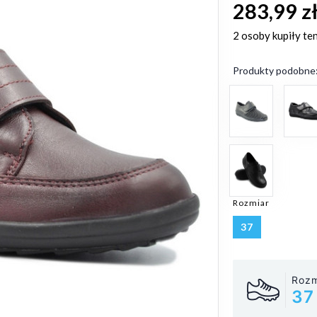
283,99 z
2 osoby
kupiły te
Produkty podobne
Rozmiar
37
Rozm
37