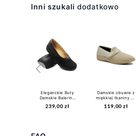
Inni szukali
dodatkowo
Poprzedni
Eleganckie Buty
Damskie obuwie z
Damskie Baleriny
miękkiej tkaniny na
Helios 426 Czarne
jesień SANITAL-
239,00 zł
119,00 zł
FLEX 4361