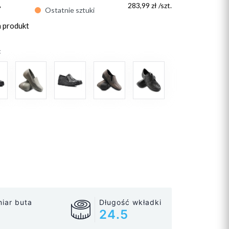
ł
283,99 zł /szt.
Ostatnie sztuki
n produkt
:
iar buta
Długość wkładki
24.5