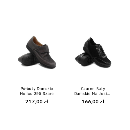
Półbuty Damskie
Czarne Buty
Helios 395 Szare
Damskie Na Jesień
Wojtyłko 7A26023
217,00 zł
166,00 zł