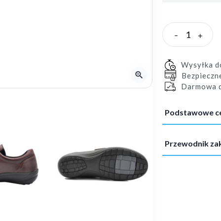
-
+
Wysyłka 
zoom_in
Bezpieczn
Darmowa d
Podstawowe c
Przewodnik z