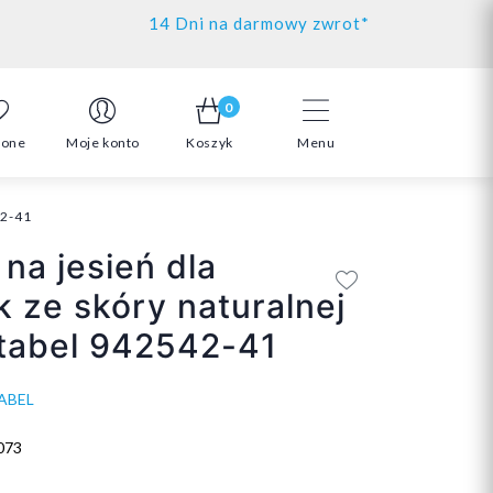
14 Dni na darmowy zwrot*
0
ione
Moje konto
Koszyk
Menu
42-41
 na jesień dla
k ze skóry naturalnej
tabel 942542-41
ABEL
073