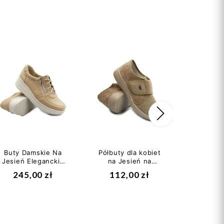
Następny
Buty Damskie Na
Półbuty dla kobiet
Buty 
Jesień Eleganckie
na Jesień na
Wygodn
Helios 419 Beż
szerokie stopy Dr
Domowe
245,00 zł
112,00 zł
105
orto 088D002
871D0
Tę