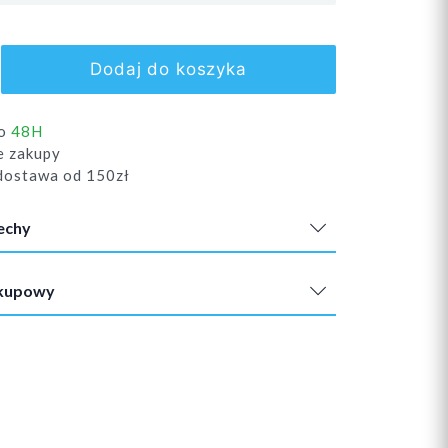
Dodaj do koszyka
do
48H
e zakupy
ostawa od 150zł
echy
akupowy