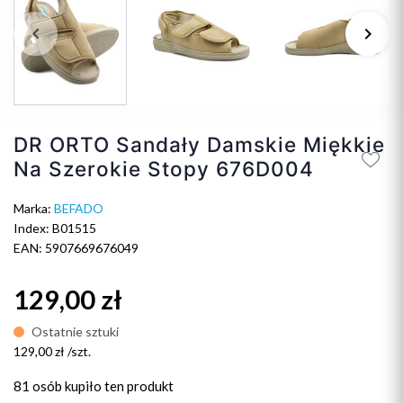
keyboard_arrow_left
keyboard_arrow_right
Poprzedni
Na
DR ORTO Sandały Damskie Miękkie
Na Szerokie Stopy 676D004
Marka:
BEFADO
Index: B01515
EAN: 5907669676049
129,00 zł
Ostatnie sztuki
129,00 zł /szt.
81 osób
kupiło ten produkt