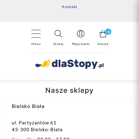
Kontakt
14 Dni na darmowy zwrot*
Darmowa dostawa powyżej 150zł
0
Menu
Szukaj
Moje konto
Koszyk
Nasze sklepy
Bielsko Biała
ul. Partyzantów 61
43-300 Bielsko-Biała