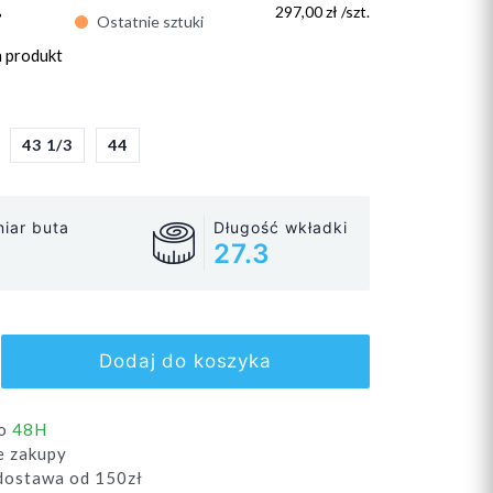
ł
297,00 zł /szt.
Ostatnie sztuki
n produkt
43 1/3
44
iar buta
Długość wkładki
27.3
Dodaj do koszyka
do
48H
e zakupy
ostawa od 150zł