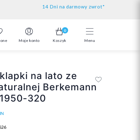
14 Dni na darmowy zwrot*
0
ione
Moje konto
Koszyk
Menu
klapki na lato ze
aturalnej Berkemann
1950-320
NN
626