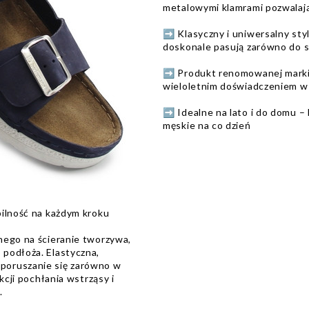
metalowymi klamrami pozwalaj
➡️ Klasyczny i uniwersalny sty
doskonale pasują zarówno do st
➡️ Produkt renomowanej marki
wieloletnim doświadczeniem w
➡️ Idealne na lato i do domu – 
męskie na co dzień
bilność na każdym kroku
nego na ścieranie tworzywa,
podłoża. Elastyczna,
poruszanie się zarówno w
kcji pochłania wstrząsy i
.