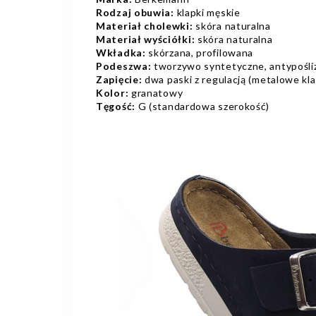
Rodzaj obuwia:
klapki męskie
Materiał cholewki:
skóra naturalna
Materiał wyściółki:
skóra naturalna
Wkładka:
skórzana, profilowana
Podeszwa:
tworzywo syntetyczne, antypośl
Zapięcie:
dwa paski z regulacją (metalowe kl
Kolor:
granatowy
Tęgość:
G (standardowa szerokość)