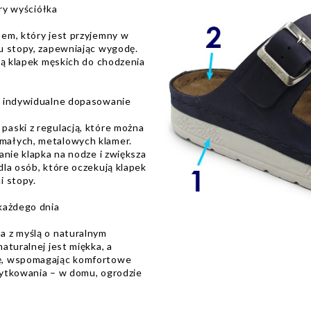
óry wyściółka
em, który jest przyjemny w
u stopy, zapewniając wygodę.
ją klapek męskich do chodzenia
– indywidualne dopasowanie
aski z regulacją, które można
małych, metalowych klamer.
anie klapka na nodze i zwiększa
la osób, które oczekują klapek
i stopy.
każdego dnia
a z myślą o naturalnym
aturalnej jest miękka, a
ę, wspomagając komfortowe
żytkowania – w domu, ogrodzie