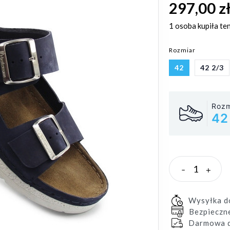
297,00 z
1 osoba
kupiła te
Rozmiar
42
42 2/3
Rozm
42
-
+
Wysyłka 
Bezpieczn
Darmowa d