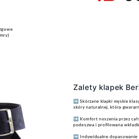
izgowe
amry)
Zalety klapek B
➡️ Skórzane klapki męskie kla
skóry naturalnej, która gwaran
➡️ Komfort noszenia przez cały
podeszwa i profilowana wkład
➡️ Indywidualne dopasowanie 