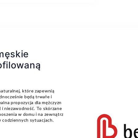
męskie
ofilowaną
aturalnej, które zapewnią
dnocześnie będą trwałe i
alna propozycja dla mężczyzn
d i niezawodność. To skórzane
 noszenia w domu i na zewnątrz
w codziennych sytuacjach.