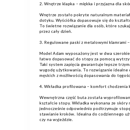
2. Wnętrze klapka – miękka i przyjazna dla sk
Wnętrze zostało pokryte naturalnym materiał
dotyku. Wyściółka dopasowuje się do kształt
To świetne rozwiązanie dla osób, które szuka
przez cały dzień.
3. Regulowane paski z metalowymi klamrami 
Model Adam wyposażony jest w dwa szerokie p
łatwo dopasować do stopy za pomocą wytrzy
Taki system zapięcia gwarantuje lepsze trzym
wygodę użytkowania. To rozwiązanie idealne d
męskich z możliwością dopasowania do tęgośc
4. Wkładka profilowana – komfort chodzenia 
Wewnętrzna część buta została wyprofilowan
kształcie stopy. Wkładka wykonana ze skóry n
jednocześnie odpowiednio podtrzymuje stop
stawianie kroków. Idealna do codziennego u
czy na wyjeździe.