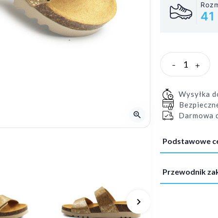
Rozm
41
-
+
Wysyłka 
Bezpieczn
zoom_in
Darmowa d
Podstawowe c
Przewodnik z
keyboard_arrow_right
Następny