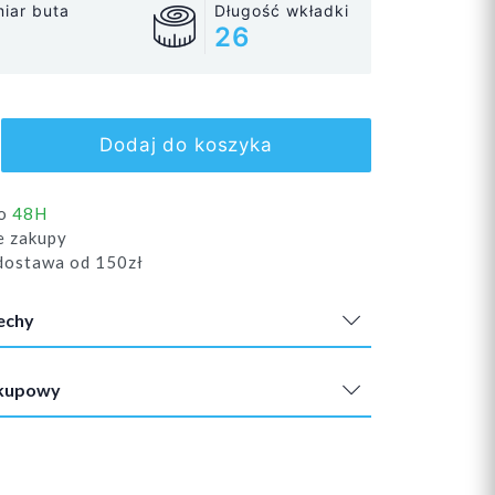
iar buta
Długość wkładki
26
Dodaj do koszyka
do
48H
e zakupy
ostawa od 150zł
echy
akupowy