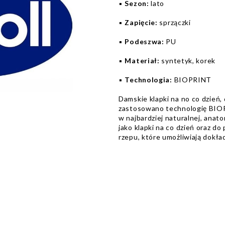
▪️
Sezon:
lato
▪️
Zapięcie:
sprzączki
▪️
Podeszwa:
PU
▪️
Materiał:
syntetyk, korek
▪️
Technologia:
BIOPRINT
Damskie klapki na no co dzień,
zastosowano technologię BIOP
w najbardziej naturalnej, anato
jako klapki na co dzień oraz 
rzepu, które umożliwiają dokł