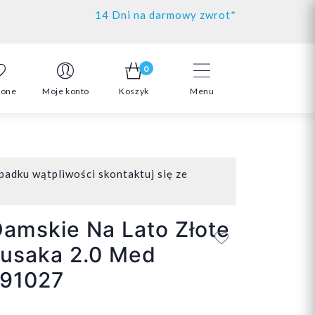
14 Dni na darmowy zwrot*
0
ione
Moje konto
Koszyk
Menu
padku wątpliwości skontaktuj się ze
Damskie Na Lato Złote
Lusaka 2.0 Med
91027