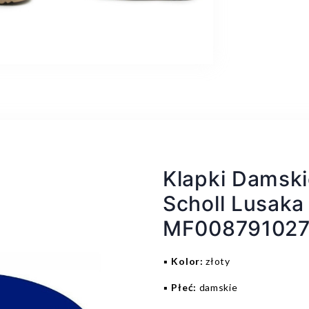
Klapki Damski
Scholl Lusaka
MF00879102
▪️
Kolor:
złoty
▪️
Płeć:
damskie