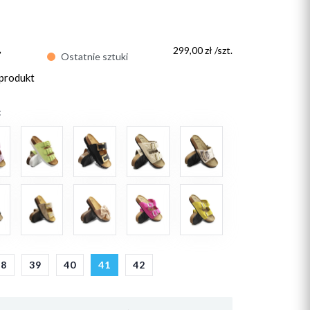
ł
299,00 zł /szt.
Ostatnie sztuki
 produkt
:
38
39
40
41
42