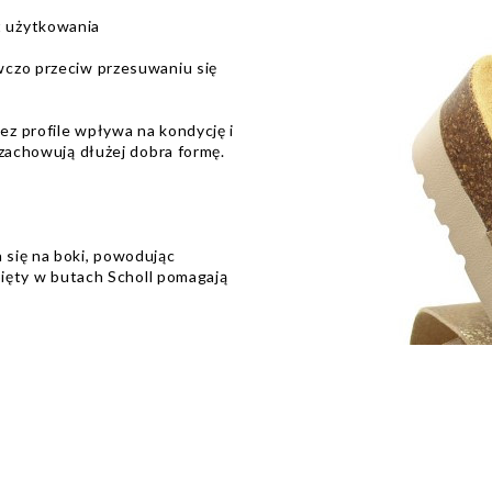
 użytkowania
wczo przeciw przesuwaniu się
z profile wpływa na kondycję i
 zachowują dłużej dobra formę.
się na boki, powodując
pięty w butach Scholl pomagają