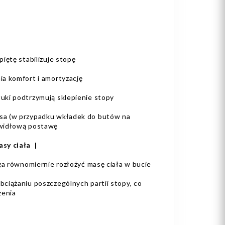
iętę stabilizuje stopę
ia komfort i amortyzację
uki podtrzymują sklepienie stopy
sa (w przypadku wkładek do butów na
awidłową postawę
sy ciała |
aga równomiernie rozłożyć masę ciała w bucie
ciążaniu poszczególnych partii stopy, co
zenia