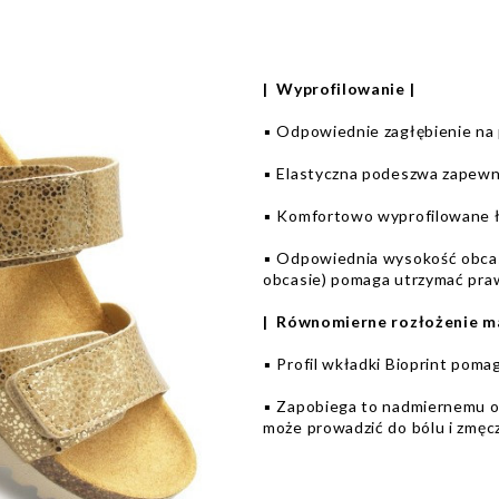
| Wyprofilowanie |
▪️ Odpowiednie zagłębienie na p
▪️ Elastyczna podeszwa zapewn
▪️ Komfortowo wyprofilowane ł
▪️ Odpowiednia wysokość obca
obcasie) pomaga utrzymać pr
| Równomierne rozłożenie ma
▪️ Profil wkładki Bioprint pom
▪️ Zapobiega to nadmiernemu ob
może prowadzić do bólu i zmęc