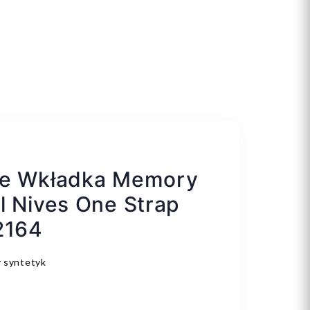
ie Wkładka Memory
l Nives One Strap
2164
 syntetyk