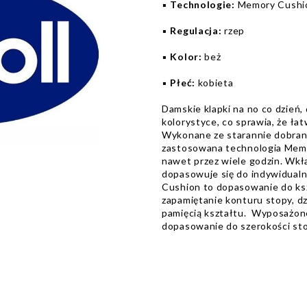
▪️
Technologie:
Memory Cushi
▪️
Regulacja:
rzep
▪️
Kolor:
beż
▪️
Płeć:
kobieta
Damskie klapki na no co dzień,
kolorystyce, co sprawia, że łat
Wykonane ze starannie dobran
zastosowana technologia Memo
nawet przez wiele godzin. Wkła
dopasowuje się do indywidual
Cushion to dopasowanie do ksz
zapamiętanie konturu stopy, dz
pamięcią kształtu. Wyposażone
dopasowanie do szerokości st