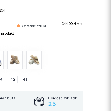
034
ł
344,00 zł /szt.
Ostatnie sztuki
n produkt
:
39
40
41
iar buta
Długość wkładki
25