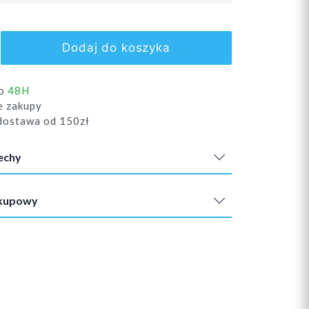
Dodaj do koszyka
do
48H
e zakupy
ostawa od 150zł
echy
akupowy