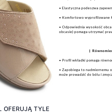
▪️ Elastyczna podeszwa zapewn
▪️ Komfortowo wyprofilowane ł
▪️ Odpowiednia wysokość obca
obcasie) pomaga utrzymać pr
| Równomier
▪️ Profil wkładki pomaga równo
▪️ Zapobiega to nadmiernemu ob
może prowadzić do bólu i zmęc
 OFERUJĄ TYLE