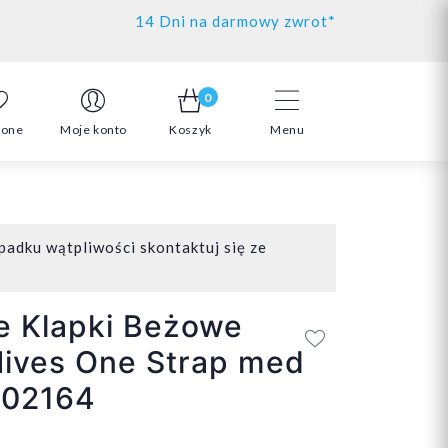
14 Dni na darmowy zwrot*
0
ione
Moje konto
Koszyk
Menu
padku wątpliwości skontaktuj się ze
e Klapki Beżowe
Nives One Strap med
02164