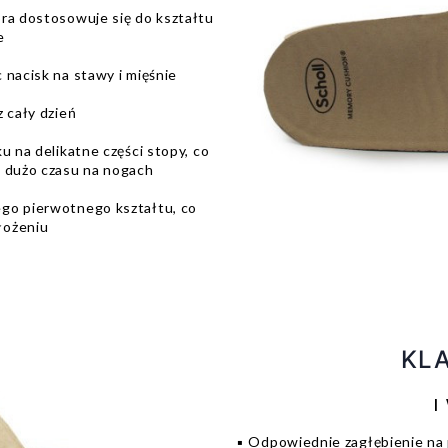
óra dostosowuje się do kształtu
e
 nacisk na stawy i mięśnie
 cały dzień
u na delikatne części stopy, co
h dużo czasu na nogach
ego pierwotnego kształtu, co
łożeniu
KLA
| 
▪️ Odpowiednie zagłębienie na p