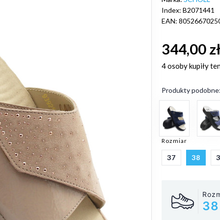
Index: B2071441
EAN: 8052667025
344,00 z
4 osoby
kupiły te
Produkty podobne
Rozmiar
37
38
Rozm
38