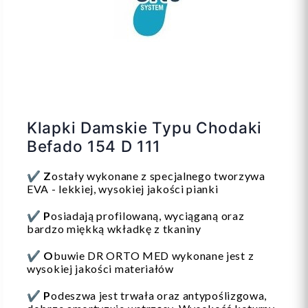
Klapki Damskie Typu Chodaki
Befado 154 D 111
✔️
Z
ostały wykonane z specjalnego tworzywa
EVA - lekkiej, wysokiej jakości pianki
✔️
P
osiadają profilowaną, wyciąganą oraz
bardzo miękką wkładkę z tkaniny
✔️
O
buwie DR ORTO MED wykonane jest z
wysokiej jakości materiałów
✔️
P
odeszwa jest trwała oraz antypoślizgowa,