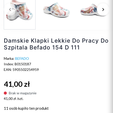
keyboard_arrow_left
keyboard_arrow_right
Poprzedni
Na
Damskie Klapki Lekkie Do Pracy Do
Szpitala Befado 154 D 111
Marka:
BEFADO
Index: B0150187
EAN: 5905502254959
41,00 zł
Brak w magazynie
41,00 zł /szt.
11 osób
kupiło ten produkt