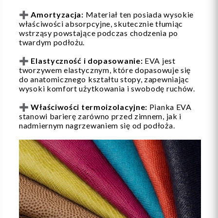
➕
A
mortyzacja:
Materiał ten posiada wysokie
właściwości absorpcyjne, skutecznie tłumiąc
wstrząsy powstające podczas chodzenia po
twardym podłożu.
➕
Elastyczność i dopasowanie:
EVA jest
tworzywem elastycznym, które dopasowuje się
do anatomicznego kształtu stopy, zapewniając
wysoki komfort użytkowania i swobodę ruchów.
➕
Właściwości termoizolacyjne:
Pianka EVA
stanowi barierę zarówno przed zimnem, jak i
nadmiernym nagrzewaniem się od podłoża.