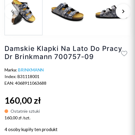
keyboard_arrow_left
keyboard_arrow_right
Poprzedni
Na
Damskie Klapki Na Lato Do Pracy
Dr Brinkmann 700757-09
Marka:
BRINKMANN
Index: B31118001
EAN: 4068911063688
160,00 zł
Ostatnie sztuki
160,00 zł /szt.
4 osoby
kupiły ten produkt