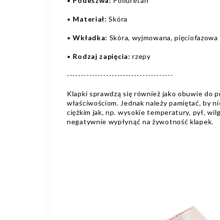
▪️
Podeszwa:
Poliuretan
▪️
Materiał:
Skóra
▪️
Wkładka:
Skóra, wyjmowana, pięciofazowa
▪️
Rodzaj zapięcia:
rzepy
--------------------------------------
Klapki sprawdzą się również jako obuwie do p
właściwościom. Jednak należy pamiętać, by 
ciężkim jak, np. wysokie temperatury, pył, wi
negatywnie wypłynąć na żywotność klapek.