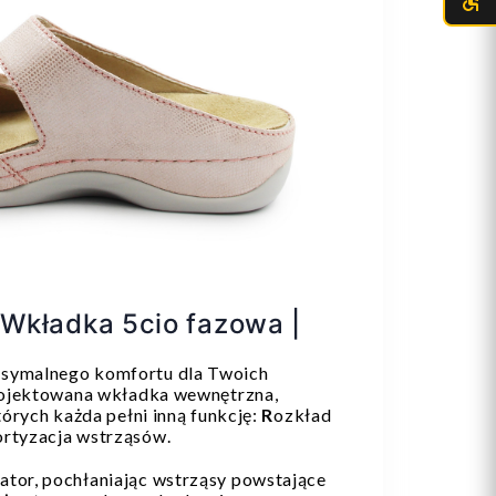
Wkładka 5cio fazowa |
ksymalnego komfortu dla Twoich
aprojektowana wkładka wewnętrzna,
których każda pełni inną funkcję:
R
ozkład
rtyzacja wstrząsów.
ator, pochłaniając wstrząsy powstające