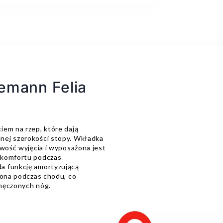
emann Felia
iem na rzep, które dają
nej szerokości stopy. Wkładka
iwość wyjęcia i wyposażona jest
 komfortu podczas
a funkcję amortyzującą
żona podczas chodu, co
zmęczonych nóg.