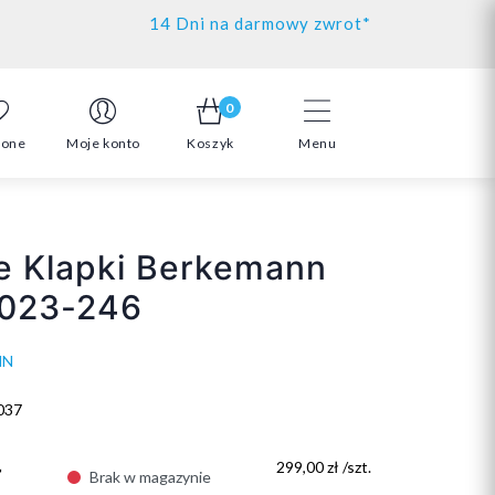
14 Dni na darmowy zwrot*
0
ione
Moje konto
Koszyk
Menu
e Klapki Berkemann
1023-246
NN
037
ł
299,00 zł /szt.
Brak w magazynie