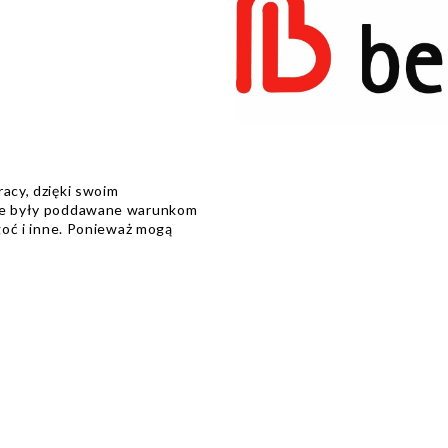
racy, dzięki swoim
nie były poddawane warunkom
lgoć i inne. Ponieważ mogą