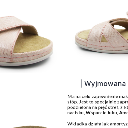
| Wyjmowana 
Ma na celu zapewnienie ma
stóp. Jest to specjalnie z
podzielona na pięć stref, z 
nacisku,
W
sparcie łuku,
A
mo
Wkładka działa jak amortyz