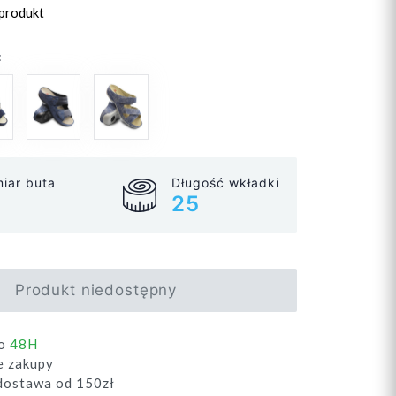
 produkt
:
iar buta
Długość wkładki
25
Produkt niedostępny
do
48H
e zakupy
ostawa od 150zł