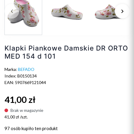
keyboard_arrow_left
keyboard_arrow_right
Poprzedni
Na
Klapki Piankowe Damskie DR ORTO
MED 154 d 101
Marka:
BEFADO
Index: B0150134
EAN: 5907669121044
41,00 zł
Brak w magazynie
41,00 zł /szt.
97 osób
kupiło ten produkt