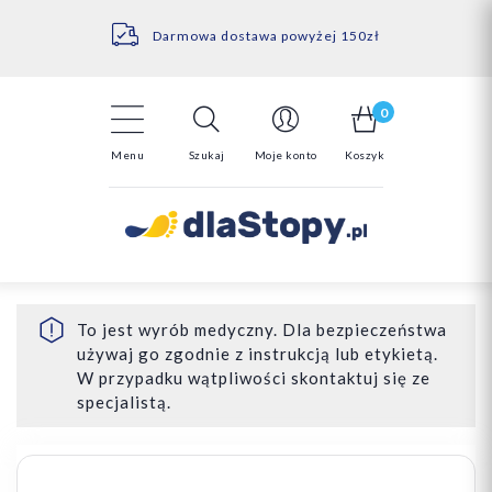
Kontakt
14 Dni na darmowy zwrot*
Darmowa dostawa powyżej 150zł
0
Menu
Szukaj
Moje konto
Koszyk
To jest wyrób medyczny. Dla bezpieczeństwa
używaj go zgodnie z instrukcją lub etykietą.
W przypadku wątpliwości skontaktuj się ze
specjalistą.