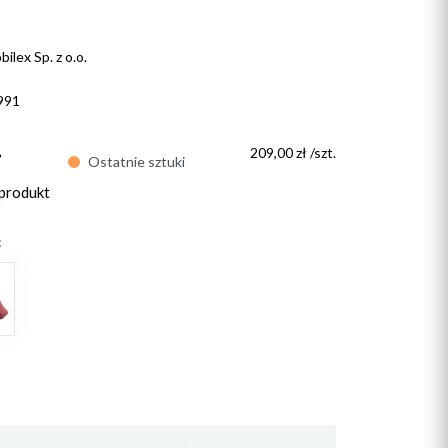
ilex Sp. z o.o.
991
ł
209,00 zł /szt.
Ostatnie sztuki
 produkt
: