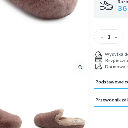
Rozm
36
-
+
Wysyłka 
Bezpieczn
Darmowa d
zoom_in
Podstawowe c
Przewodnik z