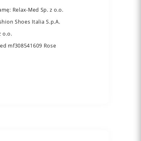
mę: Relax-Med Sp. z o.o.
hion Shoes Italia S.p.A.
 o.o.
med mf308541609 Rose