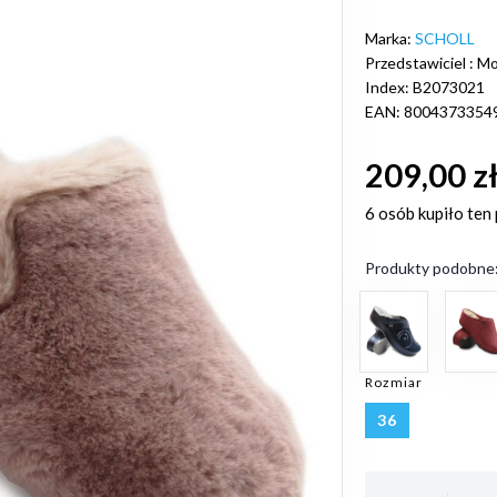
Marka:
SCHOLL
Przedstawiciel : Mob
Index: B2073021
EAN: 8004373354
209,00 z
6 osób
kupiło ten
Produkty podobne
Rozmiar
36