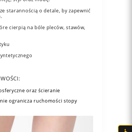
ze starannością o detale, by zapewnić
.
óre cierpią na bóle pleców, stawów,
tyku
syntetycznego
IWOŚCI:
sferyczne oraz ścieranie
u nie ogranicza ruchomości stopy