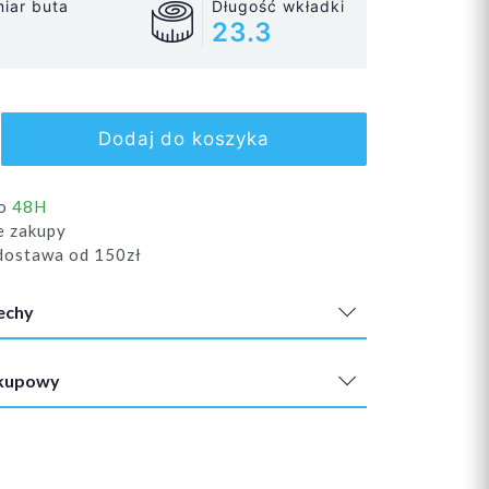
iar buta
Długość wkładki
23.3
Dodaj do koszyka
do
48H
e zakupy
ostawa od 150zł
echy
akupowy