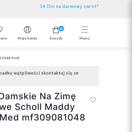
14 Dni na darmowy zwrot*
0
ione
Moje konto
Koszyk
Menu
81048 Pink
padku wątpliwości skontaktuj się ze
 Damskie Na Zimę
we Scholl Maddy
 Med mf309081048