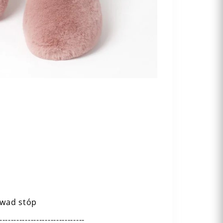
 wad stóp
------------------------------