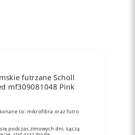
mskie futrzane Scholl
d mf309081048 Pink
ykonane to: mikrofibra oraz futro
 się podczas zimowych dni. Łączą
ncję, styl oraz modę.