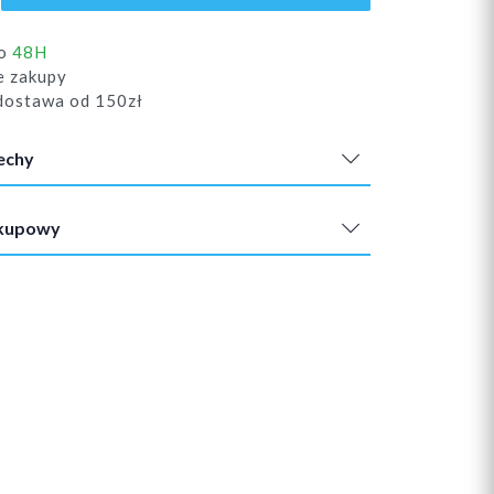
do
48H
e zakupy
ostawa od 150zł
echy
akupowy