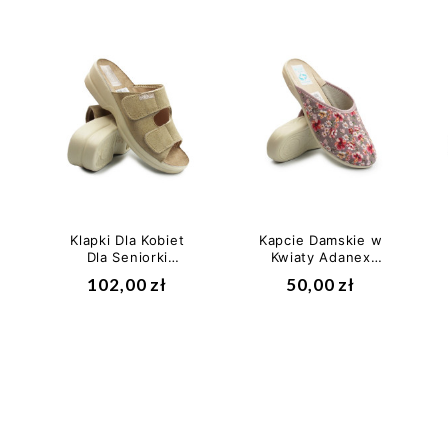
Klapki Dla Kobiet
Kapcie Damskie w
Dla Seniorki
Kwiaty Adanex
Beżowe Adanex
30175
102,00 zł
50,00 zł
26184