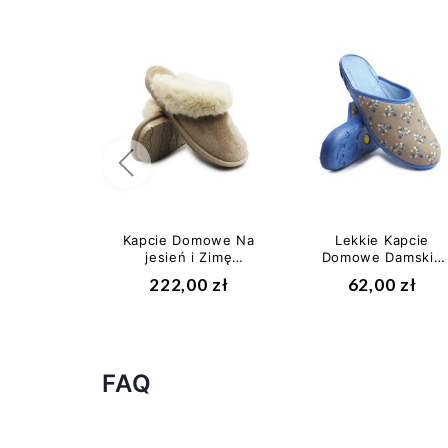
Poprzedni
Kapcie Domowe Na
Lekkie Kapcie
jesień i Zimę
Domowe Damskie
Damskie Scholl
w Kwiaty Befado
222,00 zł
62,00 zł
BRIENNE MED...
235 D197
FAQ