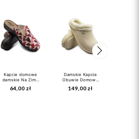
Następny
Kapcie domowe
Damskie Kapcie
Damski
damskie Na Zimę
Obuwie Domowe
Scholl 
Prezent Dr Orto
Scholl NEEVA MED
Med MF
64,00 zł
149,00 zł
282
Inblu 136 d 003
MF317553682
Light...