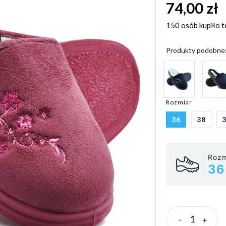
74,00 zł
150 osób
kupiło t
Produkty podobne
Rozmiar
36
38
Rozm
36
-
+