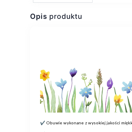
Opis
produktu
✔️ Obuwie wykonane z wysokiej jakości miękk