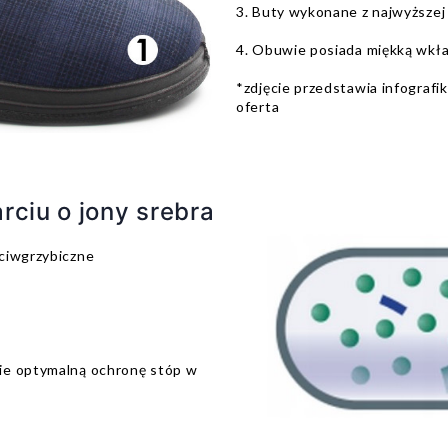
3. Buty wykonane z najwyższej
4. Obuwie posiada miękką wkł
*zdjęcie przedstawia infografi
oferta
rciu o jony srebra
eciwgrzybiczne
nie optymalną ochronę stóp w