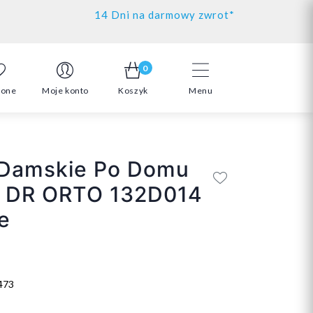
14 Dni na darmowy zwrot*
0
ione
Moje konto
Koszyk
Menu
 Damskie Po Domu
e DR ORTO 132D014
e
473