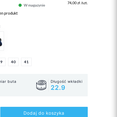
74,00 zł /szt.
W magazynie
en produkt
:
39
40
41
iar buta
Długość wkładki
22.9
Dodaj do koszyka