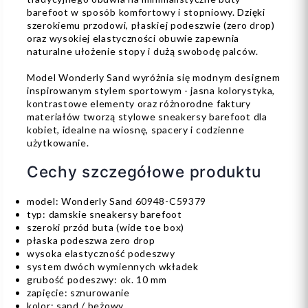
barefoot w sposób komfortowy i stopniowy. Dzięki
szerokiemu przodowi, płaskiej podeszwie (zero drop)
oraz wysokiej elastyczności obuwie zapewnia
naturalne ułożenie stopy i dużą swobodę palców.
Model Wonderly Sand wyróżnia się modnym designem
inspirowanym stylem sportowym - jasna kolorystyka,
kontrastowe elementy oraz różnorodne faktury
materiałów tworzą stylowe sneakersy barefoot dla
kobiet, idealne na wiosnę, spacery i codzienne
użytkowanie.
Cechy szczegółowe produktu
model: Wonderly Sand 60948-C59379
typ: damskie sneakersy barefoot
szeroki przód buta (wide toe box)
płaska podeszwa zero drop
wysoka elastyczność podeszwy
system dwóch wymiennych wkładek
grubość podeszwy: ok. 10 mm
zapięcie: sznurowanie
kolor: sand / beżowy