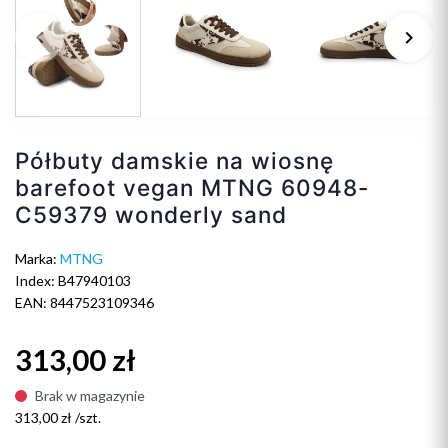
keyboard_arrow_left
keyboard_arrow_right
Poprzedni
Na
Półbuty damskie na wiosnę
barefoot vegan MTNG 60948-
C59379 wonderly sand
Marka:
MTNG
Index: B47940103
EAN: 8447523109346
313,00 zł
Brak w magazynie
313,00 zł /szt.