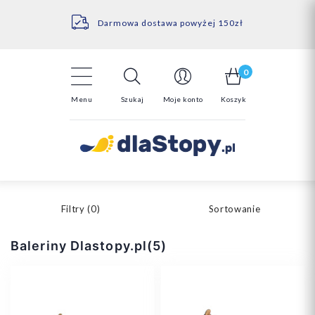
Kontakt
14 Dni na darmowy zwrot*
Darmowa dostawa powyżej 150zł
0
Menu
Szukaj
Moje konto
Koszyk
Filtry (
0
)
Sortowanie
Baleriny Dlastopy.pl(5)