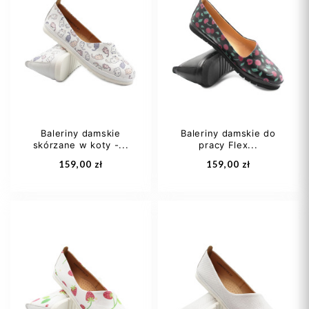
Baleriny damskie
Baleriny damskie do
skórzane w koty -...
pracy Flex...
159,00 zł
159,00 zł
36
37
38
36
37
38
39
40
+2
39
40