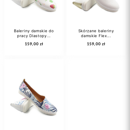
Baleriny damskie do
Skórzane baleriny
pracy Dlastopy...
damskie Flex...
Dodaj do koszyka
Dodaj do koszyka
159,00 zł
159,00 zł
36
37
38
36
37
39
39
40
+2
40
41