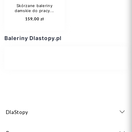
Skórzane baleriny
damskie do pracy...
Dodaj do koszyka
Dodaj do koszyka
159,00 zł
Baleriny Dlastopy.pl
36
37
38
40
41
+1
DlaStopy
Dodaj do koszyka