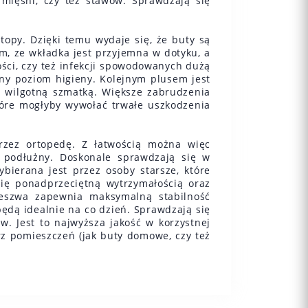
mięśni, czy też stawów. Sprawdzają się
opy. Dzięki temu wydaje się, że buty są
m, ze wkładka jest przyjemna w dotyku, a
ści, czy też infekcji spowodowanych dużą
lny poziom higieny. Kolejnym plusem jest
y wilgotną szmatką. Większe zabrudzenia
tóre mogłyby wywołać trwałe uszkodzenia
zez ortopedę. Z łatwością można więc
 podłużny. Doskonale sprawdzają się w
bierana jest przez osoby starsze, które
ię ponadprzeciętną wytrzymałością oraz
deszwa zapewnia maksymalną stabilność
będą idealnie na co dzień. Sprawdzają się
w. Jest to najwyższa jakość w korzystnej
z pomieszczeń (jak buty domowe, czy też