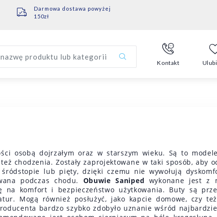
Darmowa dostawa powyżej
150zł
nazwę produktu lub kategorii
Kontakt
Ulub
ści osobą dojrzałym oraz w starszym wieku. Są to modele
też chodzenia. Zostały zaprojektowane w taki sposób, aby od
ródstopie lub pięty, dzięki czemu nie wywołują dyskomfo
owana podczas chodu.
Obuwie Saniped
wykonane jest z m
ię na komfort i bezpieczeństwo użytkowania. Buty są prze
tur. Mogą również posłużyć, jako kapcie domowe, czy też
 producenta bardzo szybko zdobyło uznanie wśród najbardzi