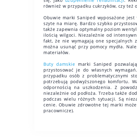
się, jako
uzupełnienie rehabilitacji
. Rek
również w przypadku cukrzyków, czy też
Obuwie marki Saniped wyposażone jest w
szyte na miarę. Bardzo szybko przystoso
także zapewnia optymalny poziom wentyla
ilością wilgoci. Niezależnie od intensy
fakt, że nie wymagają one specjalnych 
można usunąć przy pomocy mydła. Należy
materiałów.
Buty damskie
marki Saniped pozwalają
przystosować je do własnych wymagań.
przypadku osób z problematycznymi stop
potrzebują podwyższonego komfortu. Wa
odpornością na uszkodzenia. Z powodz
niezależnie od podłoża. Trzeba także dod
podczas wielu różnych sytuacji. Są niez
cenie. Obuwie zdrowotne tej marki może
pracownicze).