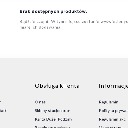
Brak dostępnych produktów.
Bądźcie czujni! W tym miejscu zostanie wyświetlony
miarę ich dodawania.
Obsługa klienta
Informacj
y
O nas
Regulamin
iar?
Sklepy stacjonarne
Polityka prywat
Karta Dużej Rodziny
Regulamin akcj
Bezpieczne zakupy
Mapa strony