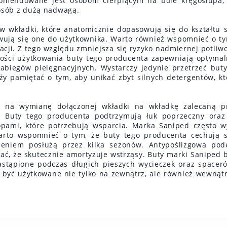
omendowane jest osobom cierpiącym na bóle kręgosłupa, 
 osób z dużą nadwagą.
 wkładki, które anatomicznie dopasowują się do kształtu st
wują się one do użytkownika. Warto również wspomnieć o ty
cji. Z tego względu zmniejsza się ryzyko nadmiernej potliwo
wności użytkowania buty tego producenta zapewniają optyma
zabiegów pielęgnacyjnych. Wystarczy jedynie przetrzeć but
 pamiętać o tym, aby unikać zbyt silnych detergentów, k
 na wymianę dołączonej wkładki na wkładkę zalecaną pr
 Buty tego producenta podtrzymują łuk poprzeczny oraz
ami, które potrzebują wsparcia. Marka Saniped często wy
rto wspomnieć o tym, że buty tego producenta cechują s
eniem posłużą przez kilka sezonów. Antypoślizgowa po
ać, że skutecznie amortyzuje wstrząsy. Buty marki Saniped 
astąpione podczas długich pieszych wycieczek oraz spaceró
 być użytkowane nie tylko na zewnątrz, ale również wewnątr